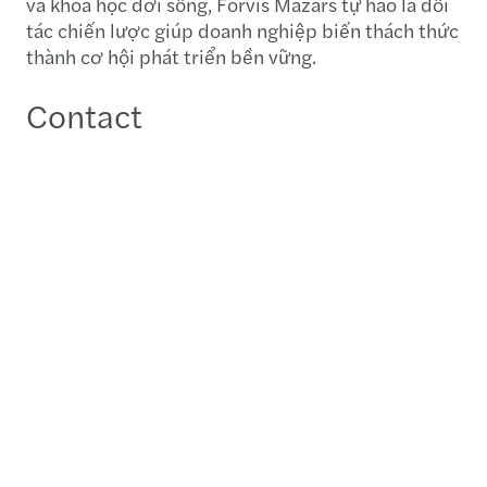
và khoa học đời sống, Forvis Mazars tự hào là đối
tác chiến lược giúp doanh nghiệp biến thách thức
thành cơ hội phát triển bền vững.
Contact
Huyền Nguyễn
Tổng Giám Đốc, Dịch vụ Kế toán - Hồ Chí Minh
+84 (28) 3824 1493