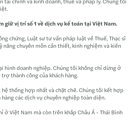
tài chính và kinh doanh, thuế và pháp lý. Chúng tôi
iệt.
s Việt Nam - Nơi làm việc tốt nhất châu Á
iữ vị trí số 1 về dịch vụ kế toán tại Việt Nam.
s tổ chức phiên đối thoại cấp cao - 21/6/2023
ng chứng, Luật sư tư vấn pháp luật về Thuế, Thạc sĩ
ộng của thuế tối thiểu toàn cầu tại Việt Nam
ỹ năng chuyên môn cần thiết, kinh nghiệm và kiến ​​
s Việt Nam thay đổi địa chỉ tại Hà Nội
loại hình doanh nghiệp. Chúng tôi không chỉ dừng ở
s Việt Nam bổ nhiệm lãnh đạo mới
hỗ trợ thành công của khách hàng.
đàn Hải quan-Doanh nghiệp ngày 8/9/2022
 hệ thống hợp nhất và chặt chẽ. Chúng tôi kết hợp
 hàng các dịch vụ chuyên nghiệp toàn diện.
ghị lãnh đạo cấp cao Mazars 2022
ỉ ở Việt Nam mà còn trên khắp Châu Á - Thái Bình
áo Doanh thu toàn cầu của Mazars (14/02/2023)
hảo thuế tại Đồng Nai