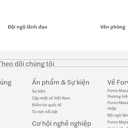
Đội ngũ lãnh đạo
Văn phòng
Theo dõi chúng tôi
Follow
Follow
Follow on
Follo
on
on
Instagram
Face
LinkedIn
Twitter
húng
Ấn phẩm & Sự kiện
Về For
Forvis Maza
Sự kiện
thương hiệ
Cập nhật về Việt Nam
Forvis Maza
Điểm tin quốc tế
nhập
Tin tức nổi bật
Đội ngũ lãn
Cơ hội nghề nghiệp
Forvis Maza