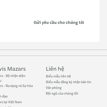
Gửi yêu cầu cho chúng tôi
w on
Follow
book
on
YouTube
vis Mazars
Liên hệ
rs - Bộ nhận diện
Biểu mẫu liên hệ
u
Biểu mẫu đăng ký nhận bản tin
rs - Đa dạng và Sự hòa
Văn phòng
Đội ngũ của chúng tôi
h đạo
rs tại Việt Nam