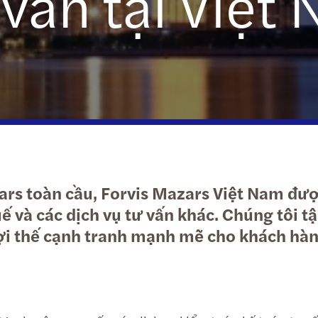
 vấn tại Việt
Bất động sản
Dịch vụ hỗ trợ doanh nghiệp tư nhân
Kỷ ni
Lĩnh vực công & xã hội
Hỗ trợ doanh nghiệp nước ngoài
Passi
Công nghệ, Truyền thông & Viễn thông
Báo c
(TMT)
Forvi
Forvi
zars toàn cầu, Forvis Mazars Việt Nam đư
Forvi
uế và các dịch vụ tư vấn khác. Chúng tôi 
a lợi thế cạnh tranh mạnh mẽ cho khách h
Forvi
SAPP 
Mazar