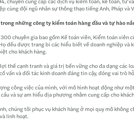
 chuyên cung cấp các dịch vụ kiểm toán, kế toán, tư vấn 
ệp cùng đội ngũ nhân sự thông thạo tiếng Anh, Pháp và V
Mazar
trong những công ty kiểm toán hàng đầu và tự hào nắm g
Mazar
 300 chuyên gia bao gồm Kế toán viên, Kiểm toán viên cô
Tác đ
. Họ đều được trang bi các hiểu biết về doanh nghiệp và k
iệt cho khách hàng.
Mazar
 lợi thế cạnh tranh và giá trị bền vững cho đa dạng các 
Mazar
 cố vấn và đối tác kinh doanh đáng tin cậy, đóng vai trò 
Diễn 
ượng công việc của mình, với mô hình hoạt động như một
n cầu và sự am hiểu địa phương nhằm cung cấp cho khách
Hội n
nh, chúng tôi phục vụ khách hàng ở mọi quy mô không ch
Báo c
và linh hoạt.
Hội t