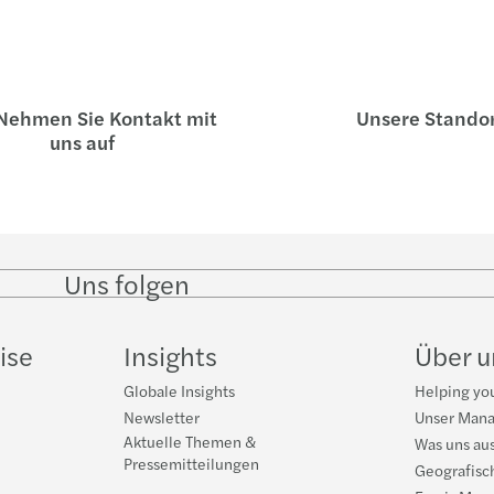
ehmen Sie Kontakt mit
Unsere Stando
uns auf
Uns folgen
Follow
Follow on
Follow on
Follow
on
Instagram
Facebook
on
LinkedIn
YouTub
ise
Insights
Über 
Globale Insights
Helping you
Newsletter
Unser Man
Aktuelle Themen &
Was uns au
Pressemitteilungen
Geografisc