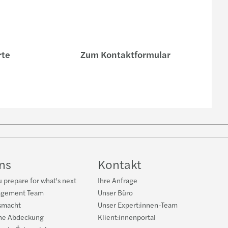
rte
Zum Kontaktformular
e
uns
Kontakt
 prepare for what's next
Ihre Anfrage
agement Team
Unser Büro
smacht
Unser Expert:innen-Team
he Abdeckung
Klient:innenportal