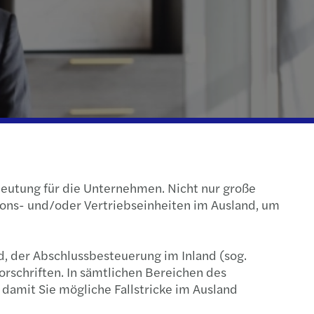
l Compliance & Reporting
s Mazars CEE Deal Advisory Highlights 2025
l Mobility & Employment Tax
srichtung strategischer Prioritäten
halts- & Verdienstentgangsgutachten
te-Barometer: Ausblick 2026
na Maria Szaurer wird Geschäftsführerin
ring you for what's next
eutung für die Unternehmen. Nicht nur große
s Mazars CEE Tax Guide 2025
ions- und/oder Vertriebseinheiten im Ausland, um
nd, der Abschlussbesteuerung im Inland (sog.
schriften. In sämtlichen Bereichen des
 damit Sie mögliche Fallstricke im Ausland