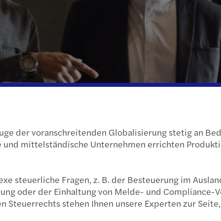
Immobilien
Sustainability
Globa
Forvi
Technologie, Medien & Telekommunikation
Private client services
Globa
Neuau
Familienunternehmen und Mittelstand
International desks
Unter
C-Sui
Transport & Logistik
Betti
Private Equity
Prepa
ge der voranschreitenden Globalisierung stetig an Bed
Forvi
ne und mittelständische Unternehmen errichten Produkt
lexe steuerliche Fragen, z. B. der Besteuerung im Ausla
ung oder der Einhaltung von Melde- und Compliance-Vor
n Steuerrechts stehen Ihnen unsere Experten zur Seite,