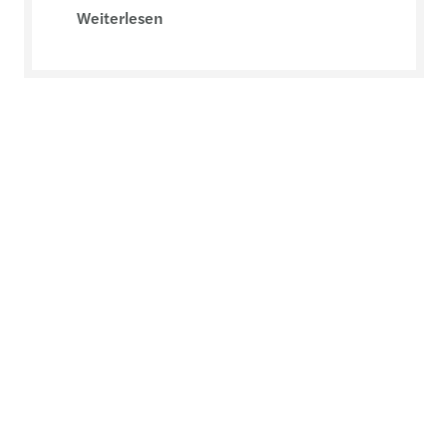
Weiterlesen
Besitzer:innen, Mieter:innen,
Entwickler:innen
Services für Ihren erfolgreichen Umgang mit
Markttrends