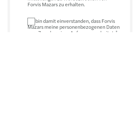
Forvis Mazars zu erhalten.
Ich bin damit einverstanden, dass Forvis
Mazars meine personenbezogenen Daten
zum Zweck meiner Anfrage verarbeitet.
*
Submit
*
Pflichtfelder. Ohne diese Angaben können wir Ihre
Anfrage nicht bearbeiten.
Personal data collected via this form will be processed in
accordance with our privacy statement, which can be
accessed at:
https://www.forvismazars.com/group/en/data-privacy-
statement
Forvis Mazars Group (Forvis Mazars Group SC) is an
independent member of Forvis Mazars Global, a leading