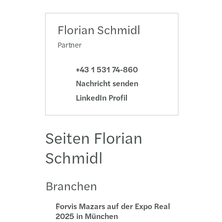
l Compliance & Reporting
s Mazars CEE Deal Advisory Highlights 2025
Florian Schmidl
l Mobility & Employment Tax
srichtung strategischer Prioritäten
Partner
halts- & Verdienstentgangsgutachten
te-Barometer: Ausblick 2026
+43 1 531 74-860
Nachricht senden
na Maria Szaurer wird Geschäftsführerin
LinkedIn Profil
ring you for what's next
Seiten Florian
s Mazars CEE Tax Guide 2025
Schmidl
Branchen
Forvis Mazars auf der Expo Real
2025 in München