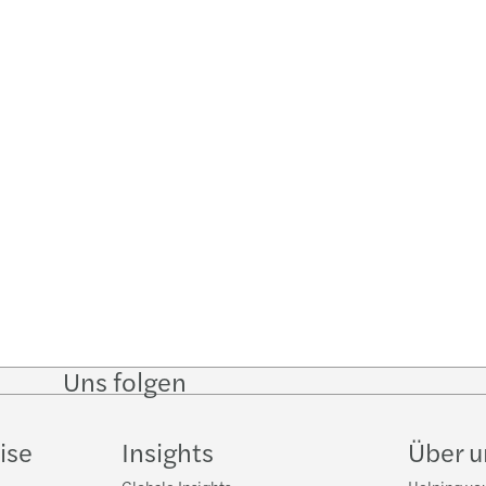
Uns folgen
Follow
Follow on
Follow on
Follow
on
Instagram
Facebook
on
LinkedIn
YouTub
ise
Insights
Über 
Globale Insights
Helping you