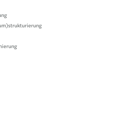
ung
um)strukturierung
mierung