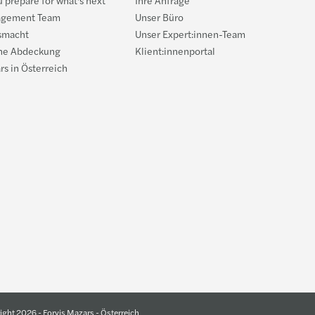
agement Team
Unser Büro
smacht
Unser Expert:innen-Team
he Abdeckung
Klient:innenportal
rs in Österreich
ight 2026 - Forvis Mazars - Österreich