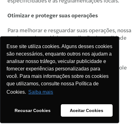
especificidades e as regulamentações locais.
Otimizar e proteger suas operações
Para melhorar e resguardar suas operações, nossa
equipe pode apoiá-lo na avaliação da qualidade
de fornecedores e na auditoria de terceiros.
Esse site utiliza cookies. Alguns desses cookies
Podemos ajudá-lo a revisar obrigações
são necessários, enquanto outros nos ajudam a
contratuais, monitorar seus franqueados por
analisar nosso tráfego, veicular publicidade e
meio de auditoria das lojas e reforçar o controle
fornecer experiências personalizadas para
sobre suas redes de distribuição enquanto a
você. Para mais informações sobre os cookies
fraude é evitada.
que utilizamos, consulte nossa Política de
Cookies.
Saiba mais
Recusar Cookies
Aceitar Cookies