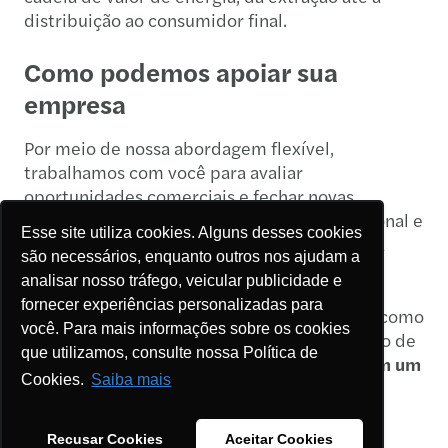
distribuição ao consumidor final.
Como podemos apoiar sua
empresa
Por meio de nossa abordagem flexível,
trabalhamos com você para avaliar
oportunidades comerciais e fechar novas
negociações, fortalecer seu modelo operacional e
Esse site utiliza cookies. Alguns desses cookies
impulsionar a tomada de decisão estratégica
são necessários, enquanto outros nos ajudam a
para criar um negócio sustentável.
analisar nosso tráfego, veicular publicidade e
fornecer experiências personalizadas para
Entre em contato para entender mais sobre como
você. Para mais informações sobre os cookies
podemos trabalhar juntos para o crescimento de
que utilizamos, consulte nossa Política de
sua empresa:
clique no link abaixo e fale com um
Cookies.
Saiba mais
de nossos consultores.
Recusar Cookies
Aceitar Cookies