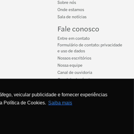
Sobre nós
Onde estamos
Sala de notícias
Fale conosco
Entre em contato
Formulário de contato: privacidade
e uso de dados
Nossos escritórios
Nossa equipe
Canal de ouvidoria
Canal de denúncias
áfego, veicular publicidade e fornecer experiências
a Política de Cookies.
Saiba mais
 Autorais 2026 - Forvis Mazars - Brazil