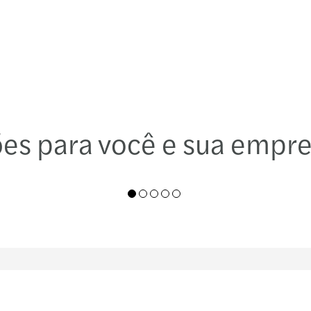
de
es para você e sua empr
01
02
03
04
05