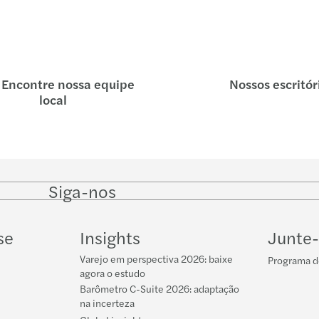
Encontre nossa equipe
Nossos escritór
local
Siga-nos
Follow
Follow on
Follow on
Follow
on
Instagram
Facebook
on
LinkedIn
YouTube
se
Insights
Junte-
Varejo em perspectiva 2026: baixe
Programa d
agora o estudo
Barômetro C-Suite 2026: adaptação
na incerteza