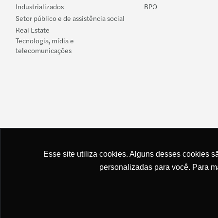
Industrializados
BPO
Setor público e de assistência social
Real Estate
Tecnologia, mídia e
telecomunicações
Esse site utiliza cookies. Alguns desses cookies s
personalizadas para você. Para ma
Mapa do site
Avisos legais e declaração de privacidade
Disclaimer
C