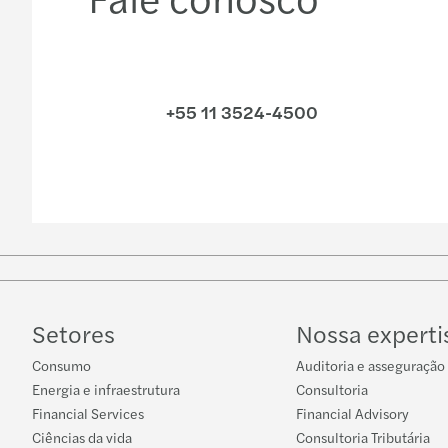
Leia
mais
+55 11 3524-4500
Setores
Nossa experti
Consumo
Auditoria e asseguração
Energia e infraestrutura
Consultoria
Financial Services
Financial Advisory
Ciências da vida
Consultoria Tributária