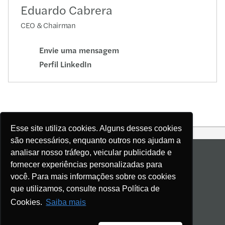
Eduardo Cabrera
CEO & Chairman
Envie uma mensagem
Perfil LinkedIn
Esse site utiliza cookies. Alguns desses cookies
Siga-nos
Follow
Follow on
Follow on
Follow
são necessários, enquanto outros nos ajudam a
on
Instagram
Facebook
on
LinkedIn
YouTube
Mapa do site
analisar nosso tráfego, veicular publicidade e
fornecer experiências personalizadas para
Avisos legais e declaração de privacidade
você. Para mais informações sobre os cookies
Disclaimer
que utilizamos, consulte nossa Política de
Cookies
Cookies.
Saiba mais
Acessibilidade