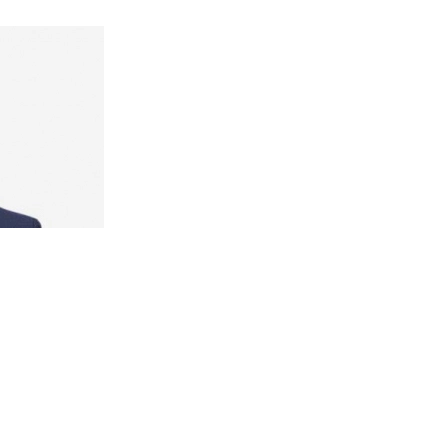
税務
公共・社会
よくある質問
ニュース・イベント・パブリケーショ
個人
IT 
海外での事業展開
ン
不動産
税務
海外
プライベート・クライアント・サービス
テクノロジー、メディア、テレコミュニ
税務
ケーション
付加
移転
税務
金融
税務