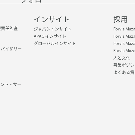
on
on
Instagram
on
LinkedIn
Twitter
YouTube
インサイト
採用
n 有限責任監査
ジャパンインサイト
Forvis Ma
APAC インサイト
Forvis M
グローバルインサイト
Forvis M
ドバイザリー
Forvis Ma
人と文化
募集ポジシ
よくある質
アント・サー