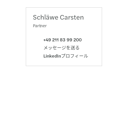
向け税務
/ 人事 / 財務 / マーケティング / 総務
Schläwe Carsten
コンプライアンス
の募集ポジション
Partner
上の紛争とガバナンス
+49 211 83 99 200
メッセージを送る
価値税・間接税
LinkedInプロフィール
価格
管理体制（TCF）
サービス税務
関連イベント・セミナー