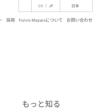
EN
JP
日本
ト
採用
Forvis Mazarsについて
お問い合わせ
財
フラストラクチャ、投資計画
運用
スケア
宇宙・防衛
利
・開発
ィア
諸表監査
ジメント・コンサルティング
ール
コンプライアンス
テナビリティ・レポーティング、保証業務
構造
ーバルジャパンデスク
ロールニュースレター
C ペイロールエッセンシャルズ 2026
サービス業界インサイト
と研修
・保証
ng you prepare for what's next
一覧とサービス提供体制
is Mazarsの価値観
ニュース
・飲料
、ガス、天然資源
・証券
リビジネス
ピタリティ・レジャー
ノロジー
ポレート・ディスクロージャー
ク・コンサルティング
イナンス
ーバル・コンプライアンス＆レポーティング
G戦略、トランスフォーメーション
ーバル・モビリティと雇用税
ン・ドイツデスク（German Desk in Japan）
インサイト：Doing business in Asia Pacific 2026
テナビリティインサイト
イベント
トソーシング
is Mazarsの行動規範
スリリース
ピタリティ・レジャー
、公益事業
車
産オーナー、ユーザー
コミュニケーション
したプロフェッショナルによる保証・レビュー業
ノロジー・デジタル コンサルティング
・紛争
＆レポーティング
テナブル・ファイナンス
ーバル税制優遇措置
ン・フランスデスク（French Desk in Japan）
vis Mazars APAC 経営幹部に対する意識調査
バーセキュリティインサイト
ブ活動
ント・セミナー情報
ジュアリー
可能エネルギー
産ファンド・投資
・素材
産ファンド・インベストメントマネジメント
再生・倒産
・給与計算
税務
ン・チャイナデスク（China Desk in Japan）
AC ペイロールニュースレター
ーバル・プライベート・エクイティ・レポート
リティプログラム
イナンシャルアドバイザリー
リケーション
関連イベント・セミナー
廃棄物
住宅
紹介
ポレートセクレタリアル
A税制
AC コーポレート・セクレタリアル ニュースレター
uite barometer (経営幹部に対する意識調査)
統制
もっと知る
・ロジスティクス
トソーシング関連イベント・セミナー
・内国税
ng Global
テナビリティ