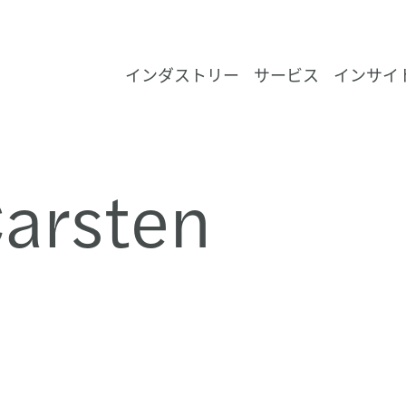
インダストリー
サービス
インサイ
い
コンシューマー
Forvis Mazars Japan 有限責任監査法人 -
ジャパンインサイト
Forvis Mazarsを知る
Forvis Mazarsについて
Enquiry form
消費
イン
資産
ヘル
航空
非営
建設
メデ
財務
マネ
ディ
税務
サス
企業
グロ
ペイ
APA
金融
育成
監査
Helpi
法人
Forv
最新
東京
arsten
クノ
シ
ーバ
の
監査・保証業務
デ
ド
。
社す
エネルギー、インフラストラクチャ
APAC インサイト
Forvis Mazarsを選ぶ理由
Forvis Mazars in Japan
オフィス
食品
石油
銀行
アグ
政府
ホス
テク
コー
リス
ファ
グロ
ES
グロ
ジャパ
APAC
サス
社内
アウ
Forv
プレ
い
て
未
て、
ド
コンサルティング
を
で
割
身
れ
ロ
国
ア
い
金融サービス
グローバルインサイト
Forvis Mazarsの職場環境
マネジメント紹介
Forvis Mazarsのプロフェッショナル
ホス
電力
保険
自動
不動
テレ
独立
テク
危機
会計
サス
グロ
ジャパ
For
サイ
クラ
税務
イベ
ー
ロ
力
要
な
ファイナンシャル・アドバイザリー
務
ナ
れら
関
対
ライフサイエンス
Forvis Mazars in Japanでのキャリア
Forvis Mazarsの価値観
ラグ
再生
不動
化学
不動
事業
HR
国際
ジャパ
AP
グロ
モビ
ファ
パブ
ュ
頼
アウトソーシング
監査
ニ
き
支
製造
人と文化
ブランドアイデンティティ
小売
水・
公営
実績
コー
M&
AP
C-s
内部
し
サステナビリティ
プライベート・エクイティ
募集ポジション
拠点
輸送
アウ
国税
Growi
サス