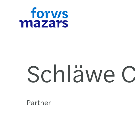
インダストリー
サービス
インサイト
採用
Forvis Mazarsにつ
お問い合わせ
て
Schläwe C
Forvis Mazarsは、製造、金融、ヘルスケア、テ
私たちは日本において、監査・保証、アウトソー
Forvis Mazarsは独自の視点で、ローカルとグロ
あなたの成長を後押し、グローバルな学びと挑戦
ロジー、消費財、不動産、エネルギー、教育、メ
ング、ファイナンシャルアドバイザリー、税務ア
ル、そしてビジネスと社会のバランスを捉えます
場であるForvis Mazarsをあなたは「選んで」入
ィア、物流、公益事業など多岐にわたる分野で深
バイザリーの4つの主要サービスラインを展開し
私たちはレポートや出版物を通じて、専門分野の
るのです。Forvis Mazarsでの学びと経験を通し
Forvis Mazarsは、監査・保証、会計、税務、ア
詳細はこちら
専門知識と実績を有しています。業界ごとの特性
います。クロスボーダー取引に特化し、日本市場
来と公正で持続可能な社会の実現におけるその役
社内外の目標に向けて、自らの道を切り拓く力を
バイザリーサービスにおいて、既存の枠にとらわ
理解し、複雑な課題にも柔軟かつ実行可能なアプ
ビジネスを行う外資系企業を支援する一方で、各
についてのインサイトを発信しています。クライ
につけることができるのです。私たちが期待して
ない柔軟で戦略的なアプローチを提供する、グロ
ーチで対応。各分野のプロフェッショナルが、グ
のジャパンデスクを通じて日本企業の海外展開も
ントのビジネスモデルや暮らしに影響を与える重
るのはForvis Mazarsやお客様の成功に対するあ
バルとローカルの強みを併せ持つプロフェッショ
ーバルかつローカルな視点から最適な戦略を策定
強くサポートしています。Forvis Mazarsは、こ
な変化、そして世界を再構築するメガトレンドに
た自身の貢献であり、私たちはそのための努力に
Partner
ルファームです。変化の激しいビジネス環境の中
し、持続的成長を力強く支援します。
多様なサービスを組み合わせたワンストップソリ
するForvis Mazarsの見解をご紹介します。
して高く評価します。そうです、あなた自身の将
で、持続的な成長と価値創出を実現するための信
ーションを提供することにより、お客様の複雑な
来、そして私たちの将来を仲間と一緒に描いてい
できるパートナーとして、日本企業の未来を共に
ーズに対して最適な価値を提供することを誇りと
ましょう。
えます。
ています。
詳細はこちら
詳細はこちら