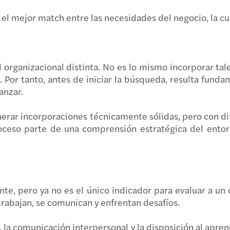
Diver
Infor
r el mejor match entre las necesidades del negocio, la cu
Reinv
2012/
Estud
Infor
 organizacional distinta. No es lo mismo incorporar ta
 Por tanto, antes de iniciar la búsqueda, resulta fund
La re
Mazar
anzar.
Actua
erar incorporaciones técnicamente sólidas, pero con dif
oceso parte de una comprensión estratégica del entor
Infor
Segun
te, pero ya no es el único indicador para evaluar a un
Actua
trabajan, se comunican y enfrentan desafíos.
Mazar
, la comunicación interpersonal y la disposición al ap