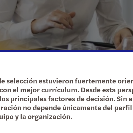
Manufactura
global
Sopor
Es ho
Forvi
C-sui
Sector público y social
Diversity and inclusion
Estra
Mazar
Bienes raíces
Guía 
Growi
Tecnología, medios y
Cumpl
Mazar
telecomunicaciones
Mazar
Mazar
Transporte y logística
e selección estuvieron fuertemente orien
Carve
Info
n el mejor currículum. Desde esta perspe
los principales factores de decisión. Sin
Brexi
Trans
ración no depende únicamente del perfil 
El fu
Mazar
uipo y la organización.
Baróm
Creat