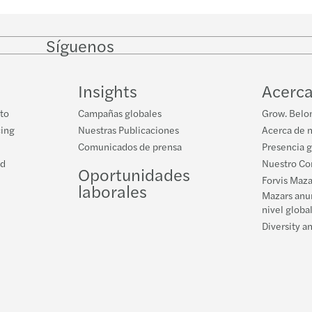
Síguenos
Follow
Follow
Follow on
Follow
on
on
Facebook
on
LinkedIn
Twitter
YouTube
Insights
Acerca
to
Campañas globales
Grow. Belon
cing
Nuestras Publicaciones
Acerca de 
Comunicados de prensa
Presencia 
ad
Nuestro Co
Oportunidades
Forvis Maz
laborales
Mazars anu
nivel globa
Diversity a