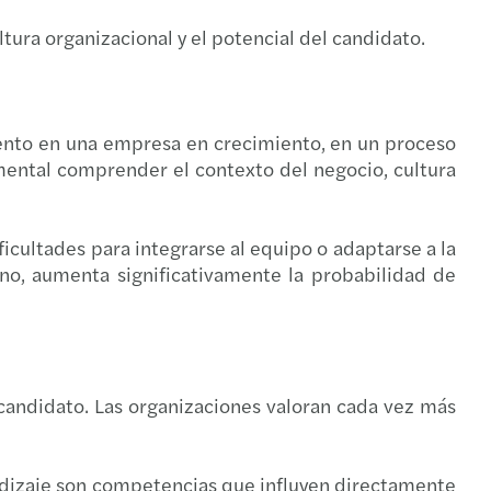
sidad de género en Mazars
me Anual 2013-2014 “Impulsando la innovación”
ltura organizacional y el potencial del candidato.
entando la rueda: lo que impulsa el cambio
2013 Informe Anual: “Abriendo nuevos caminos”
io Global de Mazars – Generación Z
me Anual 2011-2012
lento en una empresa en crecimiento, en un proceso
amental comprender el contexto del negocio, cultura
novación del modelo de negocios del lujo
s publica su informe anual 2010-2011
lización del informe anual 2009 / 2010
icultades para integrarse al equipo o adaptarse a la
no, aumenta significativamente la probabilidad de
me anual 2009 / 2010
da actualización del informe anual 2008-2009
 candidato. Las organizaciones valoran cada vez más
lización del informe anual 2008-2009
s publica las cuentas consolidadas del grupo
rendizaje son competencias que influyen directamente