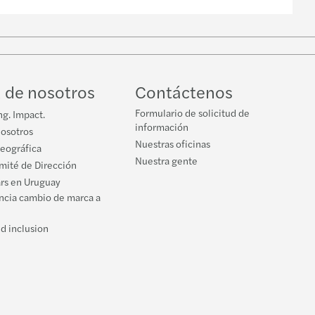
 de nosotros
Contáctenos
Formulario de solicitud de
g. Impact.
información
nosotros
Nuestras oficinas
geográfica
Nuestra gente
mité de Dirección
ars en Uruguay
ncia cambio de marca a
l
nd inclusion