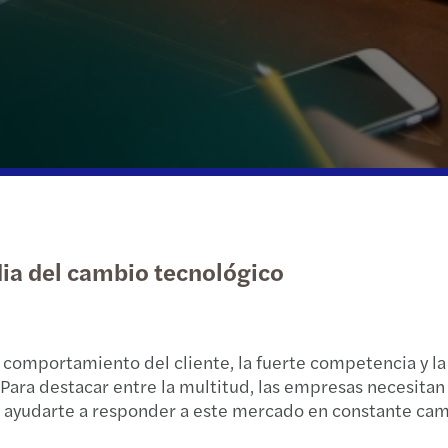
Sector Público y Social
Impuestos
Nuestro equipo directivo
Preci
Inver
Tax 
Bienes raíces
International Desks
Acerca de nosotros
Cumpl
Estud
Tecnología, medios y
Servicios a clientes privados
Presencia geográfica
El im
Fusio
telecomunicaciones
Privately Owned Business Services
Fundación Forvis Mazars en Colombia
Estru
Podca
Código de conducta
Impue
Cumpl
dia del cambio tecnológico
Cumpl
Infor
Práct
l comportamiento del cliente, la fuerte competencia y la
El fu
ara destacar entre la multitud, las empresas necesitan s
n ayudarte a responder a este mercado en constante cam
Baró