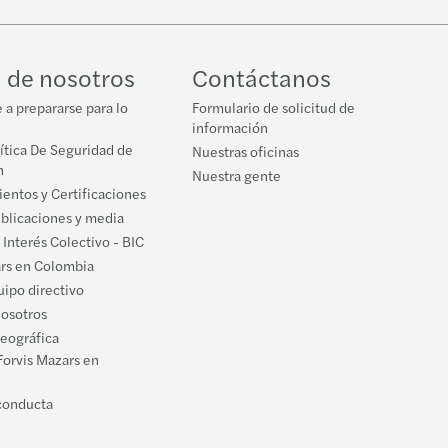
 de nosotros
Contáctanos
a prepararse para lo
Formulario de solicitud de
información
ítica De Seguridad de
Nuestras oficinas
n
Nuestra gente
entos y Certificaciones
ublicaciones y media
 Interés Colectivo - BIC
ars en Colombia
ipo directivo
nosotros
geográfica
Forvis Mazars en
conducta