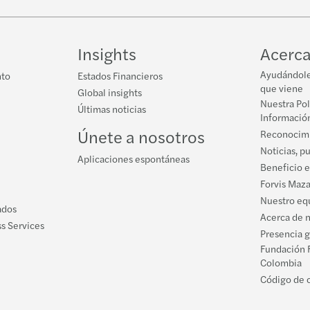
Insights
Acerca
Ayudándole 
nto
Estados Financieros
que viene
Global insights
Nuestra Pol
Últimas noticias
Informació
Únete a nosotros
Reconocimi
Noticias, p
Aplicaciones espontáneas
Beneficio e
Forvis Maz
Nuestro equ
ados
Acerca de 
s Services
Presencia 
Fundación 
Colombia
Código de 