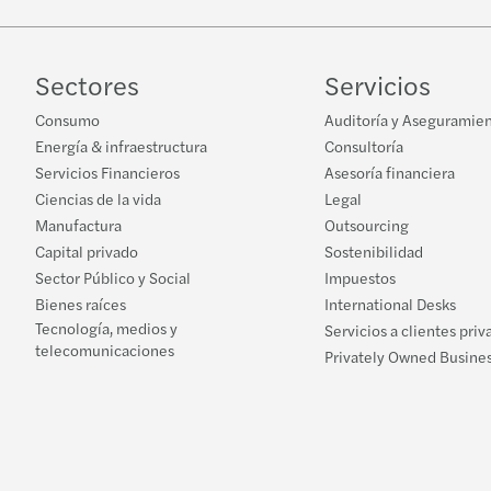
Sectores
Servicios
Consumo
Auditoría y Aseguramie
Energía & infraestructura
Consultoría
Servicios Financieros
Asesoría financiera
Ciencias de la vida
Legal
Manufactura
Outsourcing
Capital privado
Sostenibilidad
Sector Público y Social
Impuestos
Bienes raíces
International Desks
Tecnología, medios y
Servicios a clientes priv
telecomunicaciones
Privately Owned Busines