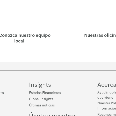
Conozca nuestro equipo
Nuestras ofici
local
Insights
Acerca
Ayudándole 
nto
Estados Financieros
que viene
Global insights
Nuestra Pol
Últimas noticias
Informació
Únete a nosotros
Reconocimi