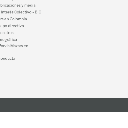
ublicaciones y media
 Interés Colectivo - BIC
ars en Colombia
ipo directivo
nosotros
geográfica
Forvis Mazars en
conducta