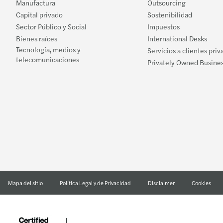
Manufactura
Outsourcing
Capital privado
Sostenibilidad
Sector Público y Social
Impuestos
Bienes raíces
International Desks
Tecnología, medios y
Servicios a clientes priv
telecomunicaciones
Privately Owned Busines
Mapa del sitio
Política Legal y de Privacidad
Disclaimer
Cookies