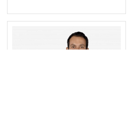
Carlos Andres Molano
Socio Internacional / Director Colombia - Bogota
(604) 4242490
Enviar un mensaje
Perfil detallado