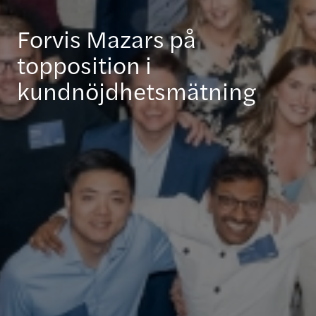
Forvis Mazars på
topposition i
kundnöjdhetsmätning