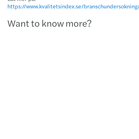
https://www.kvalitetsindex.se/branschundersokning
Want to know more?
Karin Westerlund
Country Leader - Stockholm
+46 8 796 3722
+46 736 20 37 22