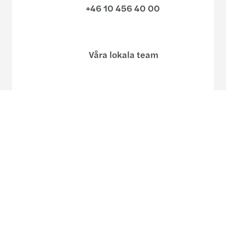
+46 10 456 40 00
Våra lokala team
Våra kontor
Eller använd vårt kontaktformulär
Site map