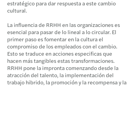
estratégico para dar respuesta a este cambio
cultural.
La influencia de RRHH en las organizaciones es
esencial para pasar de lo lineal a lo circular. El
primer paso es fomentar en la cultura el
compromiso de los empleados con el cambio.
Esto se traduce en acciones especificas que
hacen más tangibles estas transformaciones.
RRHH pone la impronta comenzando desde la
atracción del talento, la implementación del
trabajo hibrido, la promoción y la recompensa y la
participación en programas de ESG que se
traducen en acciones específicas como, por
ejemplo, voluntariado en la comunidad, limpiezas
de espacios verdes y playas, entre otras. Recursos
Humanos debe acompañar y monitorizar en cómo
los empleados viven esta experiencia.