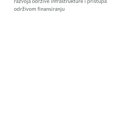
razvoja održive infrastrukture i pristupa
održivom finansiranju
Kontaktirajte nas