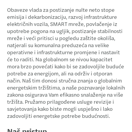
Obaveze vlada za postizanje nulte neto stope
emisija i dekarbonizaciju, razvoj infrastrukture
električnih vozila, SMART mreže, povlačenje iz
upotrebe pogona na ugljik, postizanje stabilnosti
mreže i veći pritisci u pogledu zaštite okoliša,
natjerali su komunalna preduzeća na velike
operativne i infrastrukturne promjene i nastavit
će to raditi. Na globalnom se nivou kapacitet
mora brzo povećati kako bi se zadovoljile buduće
potrebe za energijom, ali na održiv i otporan
način. Naš tim donosi stručna znanja o globalnim
energetskim tržištima, a naše poznavanje lokalnih
zakona osigurava Vam efikasno snalaženje na više
tržišta. Pružamo prilagođene usluge revizije i
savjetovanja kako biste mogli uspješno i lako
zadovoljiti energetske potrebe budućnosti.
Naš pristup