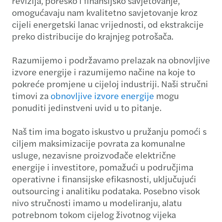
revizija, poresko i finansijsko savjetovanje,
omogućavaju nam kvalitetno savjetovanje kroz
cijeli energetski lanac vrijednosti, od ekstrakcije
preko distribucije do krajnjeg potrošača.
Razumijemo i podržavamo prelazak na obnovljive
izvore energije i razumijemo načine na koje to
pokreće promjene u cijeloj industriji. Naši stručni
timovi za
obnovljive izvore energije
mogu
ponuditi jedinstveni uvid u to pitanje.
Naš tim ima bogato iskustvo u pružanju pomoći s
ciljem maksimizacije povrata za komunalne
usluge, nezavisne proizvođače električne
energije i investitore, pomažući u područjima
operativne i finansijske efikasnosti, uključujući
outsourcing i analitiku podataka. Posebno visok
nivo stručnosti imamo u modeliranju, alatu
potrebnom tokom cijelog životnog vijeka