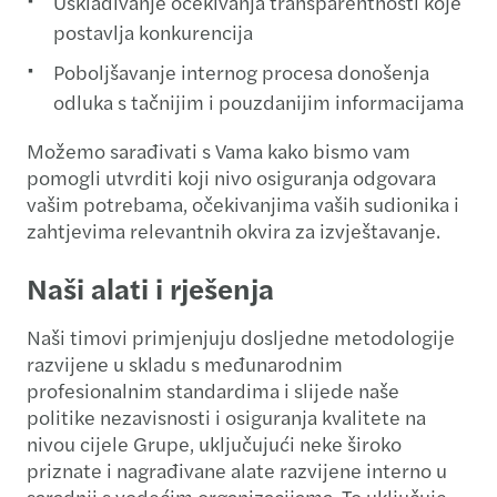
Usklađivanje očekivanja transparentnosti koje
postavlja konkurencija
Poboljšavanje internog procesa donošenja
odluka s tačnijim i pouzdanijim informacijama
Možemo sarađivati s Vama kako bismo vam
pomogli utvrditi koji nivo osiguranja odgovara
vašim potrebama, očekivanjima vaših sudionika i
zahtjevima relevantnih okvira za izvještavanje.
Naši alati i rješenja
Naši timovi primjenjuju dosljedne metodologije
razvijene u skladu s međunarodnim
profesionalnim standardima i slijede naše
politike nezavisnosti i osiguranja kvalitete na
nivou cijele Grupe, uključujući neke široko
priznate i nagrađivane alate razvijene interno u
saradnji s vodećim organizacijama. To uključuje