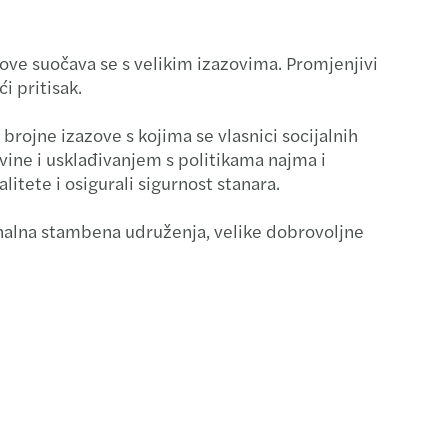
-out (izdvajanje) i dezinvestiranje
nove suočava se s velikim izazovima. Promjenjivi
asting your financial performance
i pritisak.
ransakcije
rojne izazove s kojima se vlasnici socijalnih
ine i usklađivanjem s politikama najma i
siranje
litete i osigurali sigurnost stanara.
i sporovi
ionalna stambena udruženja, velike dobrovoljne