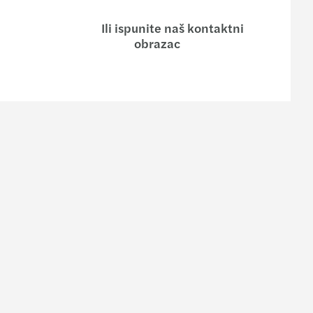
Ili ispunite naš kontaktni
obrazac
a
Kontaktirajte nas
rs u Bosni i Hercegovini
Obrazac za upit
ački tim
Naša kancelarija
Naši ljudi
otisak
likacije i mediji
ijenti kažu o nama