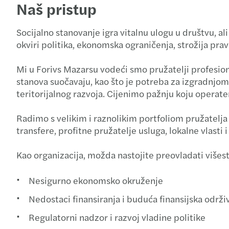
Naš pristup
Socijalno stanovanje igra vitalnu ulogu u društvu, a
okviri politika, ekonomska ograničenja, strožija pravi
Mi u Forivs Mazarsu vodeći smo pružatelji profesion
stanova suočavaju, kao što je potreba za izgradnjo
teritorijalnog razvoja. Cijenimo pažnju koju operater
Radimo s velikim i raznolikim portfoliom pružatelja
transfere, profitne pružatelje usluga, lokalne vlast
Kao organizacija, možda nastojite preovladati višest
Nesigurno ekonomsko okruženje
Nedostaci finansiranja i buduća finansijska održi
Regulatorni nadzor i razvoj vladine politike