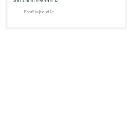
portfoliom nekretnina.
Pročitajte više