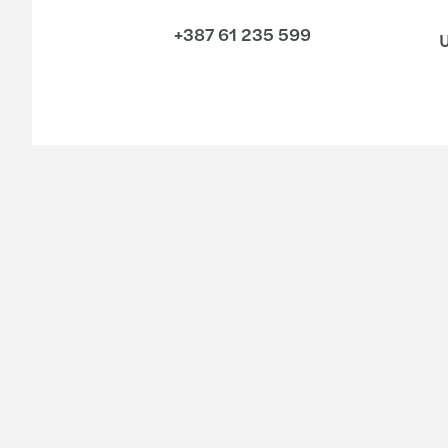
+387 61 235 599
U
Industrija
Naše usluge
Potrošački sektor
Revizija
Energija, infrastruktura i okoliš
Savjetovanje
Finansijske usluge
Finansijsko savjetovanje
Biološke nauke i zdravstvo
Računovodstvo & Outso
Proizvodnja
Održivost
Private equity
Porezi
Javni i društveni sektor
Private client services