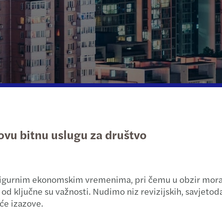
Javni i društveni sektor
Private client services
Šta naši klijenti kažu o nama
Dubin
Porez
Nekretnine
Finan
PDV i
Tehnologija, mediji i telekomunikacije
Priku
Rješa
Transport i logistika
Debt 
Trans
Tržišt
Porez
ovu bitnu uslugu za društvo
Procj
Porez
Trans
Lokal
esigurnim ekonomskim vremenima, pri čemu u obzir moraju
Integ
Globa
 od ključne su važnosti. Nudimo niz revizijskih, savjeto
će izazove.
Merge