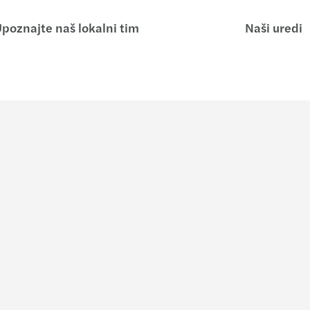
poznajte naš lokalni tim
Naši uredi
Uvidi
O nam
Forvis Maza
Pridruži nam se
Naš upravlj
Best Places to Work u CEE &
Our values
Srednjoj Aziji 25-26
urcing
O nama
Zašto nam se pridružiti?
Geografski 
Otvorene pozicije
Novosti, pub
Job offers
Šta naši kl
Otvorena molba