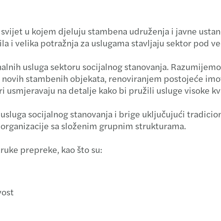
Carve
li svijet u kojem djeluju stambena udruženja i javne usta
Forec
la i velika potražnja za uslugama stavljaju sektor pod već
M&A t
alnih usluga sektoru socijalnog stanovanja. Razumijemo b
m novih stambenih objekata, renoviranjem postojeće imov
Finan
i usmjeravaju na detalje kako bi pružili usluge visoke kva
Krize 
 usluga socijalnog stanovanja i brige uključujući tradic
i i organizacije sa složenim grupnim strukturama.
ruke prepreke, kao što su:
vost