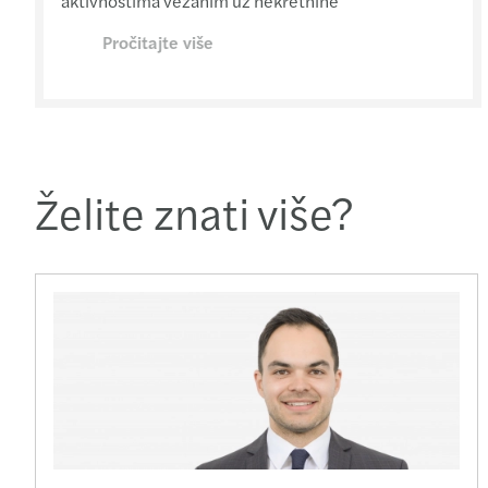
aktivnostima vezanim uz nekretnine
Pročitajte više
Želite znati više?