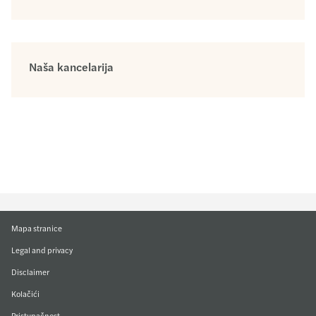
Naša kancelarija
Mapa stranice
Legal and privacy
Disclaimer
Kolačići
Pristupačnost