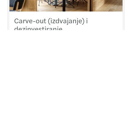
Carve-out (izdvajanje) i
dezinvestiranje
Maksimizujmo vrijednosti iz procesa izdvajanja i
dezinvestiranja
Pročitajte više