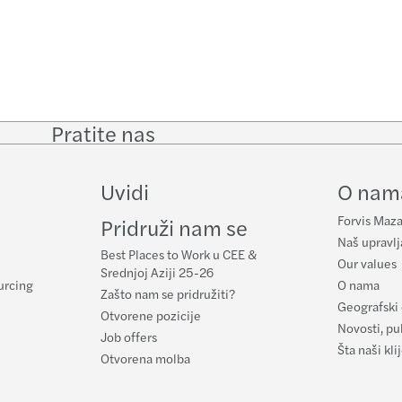
Pratite nas
Follow
Follow
Follow on
Follow
on
on
Facebook
on
LinkedIn
Twitter
YouTub
Uvidi
O nam
Forvis Maza
Pridruži nam se
Naš upravlj
Best Places to Work u CEE &
Our values
Srednjoj Aziji 25-26
urcing
O nama
Zašto nam se pridružiti?
Geografski 
Otvorene pozicije
Novosti, pub
Job offers
Šta naši kl
Otvorena molba