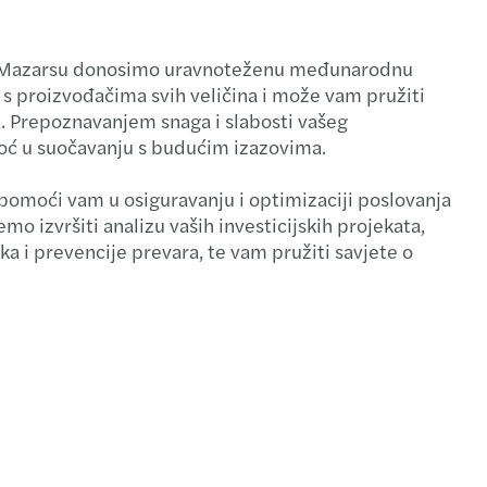
-out (izdvajanje) i dezinvestiranje
vis Mazarsu donosimo uravnoteženu međunarodnu
asting your financial performance
e s proizvođačima svih veličina i može vam pružiti
a. Prepoznavanjem snaga i slabosti vašeg
ransakcije
oć u suočavanju s budućim izazovima.
siranje
 pomoći vam u osiguravanju i optimizaciji poslovanja
 izvršiti analizu vaših investicijskih projekata,
i sporovi
ka i prevencije prevara, te vam pružiti savjete o