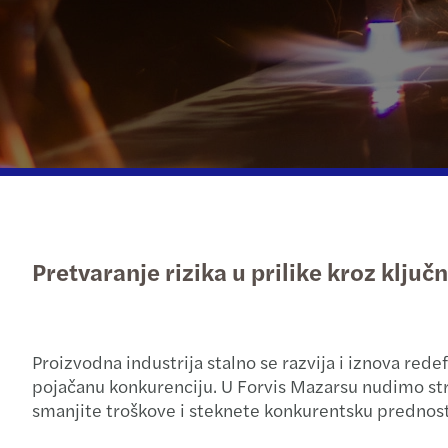
Pročitajte više
Pretvaranje rizika u prilike kroz ključ
Proizvodna industrija stalno se razvija i iznova red
pojačanu konkurenciju. U Forvis Mazarsu nudimo stra
smanjite troškove i steknete konkurentsku prednost