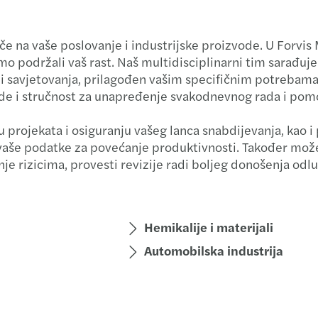
Carve
če na vaše poslovanje i industrijske proizvode. U For
Forec
mo podržali vaš rast. Naš multidisciplinarni tim sarađuj
a i savjetovanja, prilagođen vašim specifičnim potrebam
M&A t
de i stručnost za unapređenje svakodnevnog rada i pom
Finan
 projekata i osiguranju vašeg lanca snabdijevanja, kao i
vaše podatke za povećanje produktivnosti. Također možemo
Krize 
je rizicima, provesti revizije radi boljeg donošenja odlu
Hemikalije i materijali
Automobilska industrija