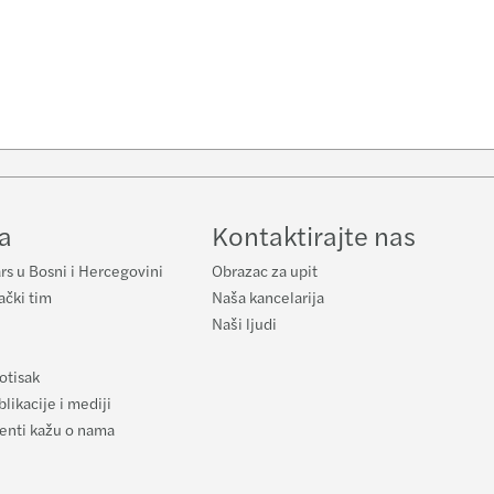
e
a
Kontaktirajte nas
rs u Bosni i Hercegovini
Obrazac za upit
ački tim
Naša kancelarija
Naši ljudi
otisak
likacije i mediji
ijenti kažu o nama