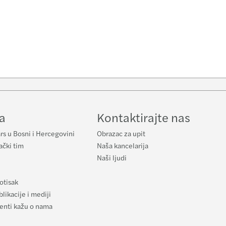
e
a
Kontaktirajte nas
rs u Bosni i Hercegovini
Obrazac za upit
ački tim
Naša kancelarija
Naši ljudi
otisak
likacije i mediji
ijenti kažu o nama