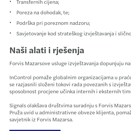
Transfernih cijena;
Poreza na dohodak, te;
Podrška pri poreznom nadzoru;
Savjetovanje kod strateškog izvještavanja i slično
Naši alati i rješenja
Forvis Mazarsove usluge izvještavanja dopunjuju naše
InControl pomaže globalnim organizacijama u praćen
se razjasnili složeni tokovi rada povezanih s izvj
sposobnost procjene učinka internih i eksternih tim
Signals olakšava društvima suradnju s Forvis Mazar
Pruža uvid u administrativne obveze klijenta, pomaž
savjetnik iz Forvis Mazarsa.