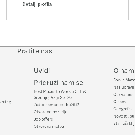
Detalji profila
Pratite nas
Follow
Follow
Follow on
Follow
on
on
Facebook
on
LinkedIn
Twitter
YouTub
Uvidi
O nam
Forvis Maza
Pridruži nam se
Naš upravlj
Best Places to Work u CEE &
Our values
Srednjoj Aziji 25-26
urcing
O nama
Zašto nam se pridružiti?
Geografski 
Otvorene pozicije
Novosti, pub
Job offers
Šta naši kl
Otvorena molba