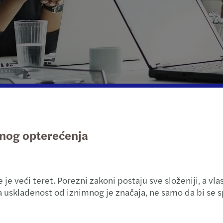
Javni i društveni sektor
Private client services
Šta naši klijenti kažu o nama
Dubin
Porez
Nekretnine
Finan
PDV i
Tehnologija, mediji i telekomunikacije
Priku
Rješa
Transport i logistika
Debt 
Trans
Tržišt
Porez
znog opterećenja
Procj
Porez
Trans
Lokal
e veći teret. Porezni zakoni postaju sve složeniji, a vla
Integ
Globa
 usklađenost od iznimnog je značaja, ne samo da bi se sp
Merge