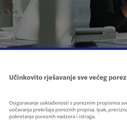
Pročitajte više
Učinkovito rješavanje sve većeg pore
Osiguravanje usklađenosti s poreznim propisima sve j
uočavanja prekršaja poreznih propisa. Ipak, precizna
pokretanje poreznih nadzora i istraga.