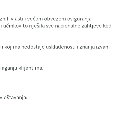
-out (izdvajanje) i dezinvestiranje
znih vlasti i većom obvezom osiguranja
asting your financial performance
 učinkovito riješila sve nacionalne zahtjeve kod
ransakcije
 kojima nedostaje usklađenosti i znanja izvan
siranje
i sporovi
laganju klijentima.
vještavanja: