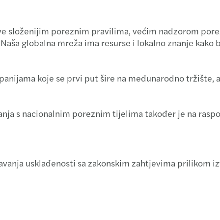
Carve
sve složenijim poreznim pravilima, većim nadzorom pore
Forec
aša globalna mreža ima resurse i lokalno znanje kako bi
M&A t
jama koje se prvi put šire na međunarodno tržište, ali
Finan
Krize 
nja s nacionalnim poreznim tijelima također je na raspo
anja usklađenosti sa zakonskim zahtjevima prilikom iz