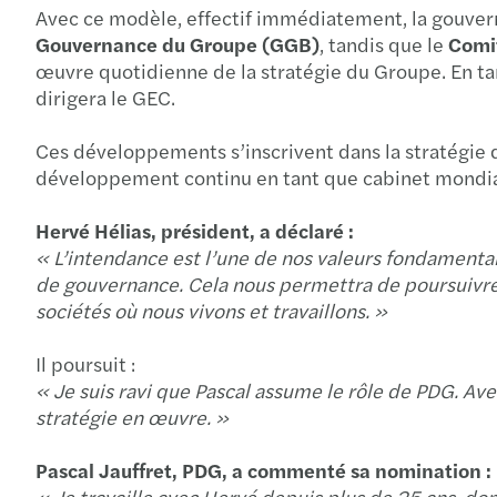
Avec ce modèle, effectif immédiatement, la gouvernan
Gouvernance du Groupe (GGB)
, tandis que le
Comi
œuvre quotidienne de la stratégie du Groupe. En tan
dirigera le GEC.
Ces développements s’inscrivent dans la stratégie du
développement continu en tant que cabinet mondia
Hervé Hélias, président, a déclaré :
« L’intendance est l’une de nos valeurs fondamental
de gouvernance. Cela nous permettra de poursuivre l
sociétés où nous vivons et travaillons. »
Il poursuit :
« Je suis ravi que Pascal assume le rôle de PDG. Av
stratégie en œuvre. »
Pascal Jauffret, PDG, a commenté sa nomination :
« Je travaille avec Hervé depuis plus de 25 ans, do