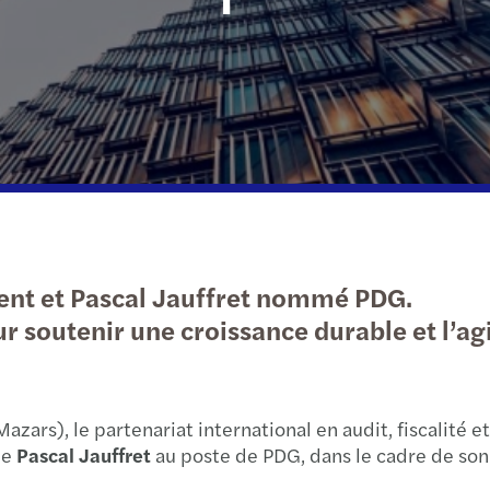
Wealth Strategy Advisory Services
Press releases
Corporate Social Responsibility
Selli
What
Insolvency and restructuring
Forvis Mazars worldwide
Susta
Feder
The S
Forvi
Growt
Tax f
When 
Retur
ent et Pascal Jauffret nommé PDG.
Learn
2024 
soutenir une croissance durable et l’agi
Net z
2024
C-sui
Clima
ars), le partenariat international en audit, fiscalité et
de
Pascal Jauffret
au poste de PDG, dans le cadre de so
Canad