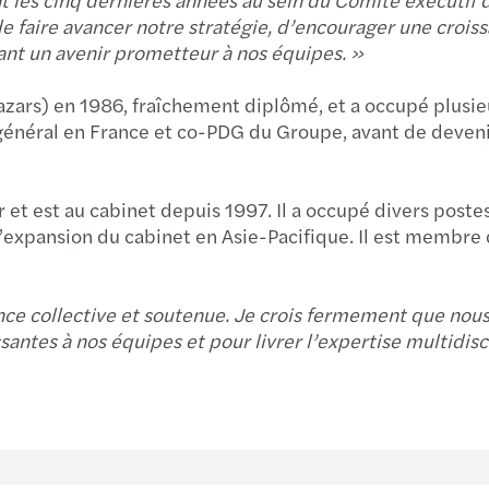
Getti
 de faire avancer notre stratégie, d’encourager une crois
ant un avenir prometteur à nos équipes. »
Ventu
azars) en 1986, fraîchement diplômé, et a occupé plusie
général en France et co-PDG du Groupe, avant de devenir
Negot
How t
et est au cabinet depuis 1997. Il a occupé divers postes 
é l’expansion du cabinet en Asie-Pacifique. Il est memb
The 4
Ready
sance collective et soutenue. Je crois fermement que nou
santes à nos équipes et pour livrer l’expertise multidisc