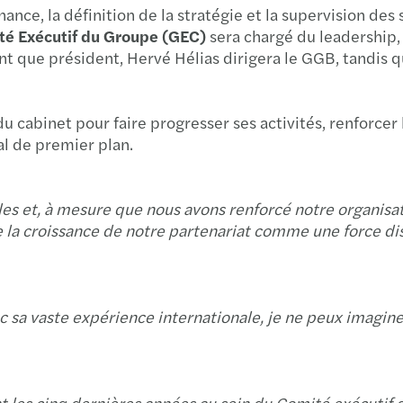
ce, la définition de la stratégie et la supervision des 
Year-
té Exécutif du Groupe (GEC)
sera chargé du leadership, 
t que président, Hervé Hélias dirigera le GGB, tandis q
Advan
Respo
 cabinet pour faire progresser ses activités, renforcer 
l de premier plan.
OSFI’
Clima
es et, à mesure que nous avons renforcé notre organisat
a croissance de notre partenariat comme une force disti
Mitig
Impor
ec sa vaste expérience internationale, je ne peux imagi
3 step
Busin
nt les cinq dernières années au sein du Comité exécutif