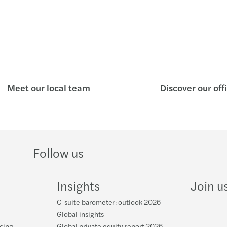
Meet our local team
Discover our off
Follow us
Follow
Follow on
Follow on
Follow
on
Instagram
Facebook
on
LinkedIn
YouTube
Insights
Join u
C-suite barometer: outlook 2026
Global insights
cing
Global private equity report 2026