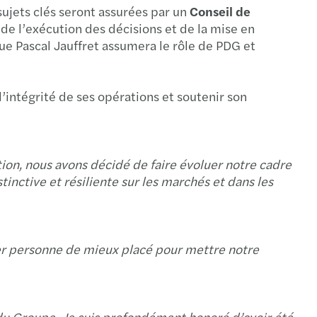
sujets clés seront assurées par un
Conseil de
end tax planning - 2024
de l’exécution des décisions et de la mise en
ue Pascal Jauffret assumera le rôle de PDG et
cing climate scenario analysis capabilities
nding to CSSB’s consultation
l’intégrité de ses opérations et soutenir son
s Standardized Climate Scenario Exercise
te-related financial disclosures
ion, nous avons décidé de faire évoluer notre cadre
nctive et résiliente sur les marchés et dans les
ating greenwashing
tance of Documentation for Tax Credits
ner personne de mieux placé pour mettre notre
s to kickstart your sustainability strategy
ess planning and performance management
 du Groupe. Je suis profondément honoré d’avoir été