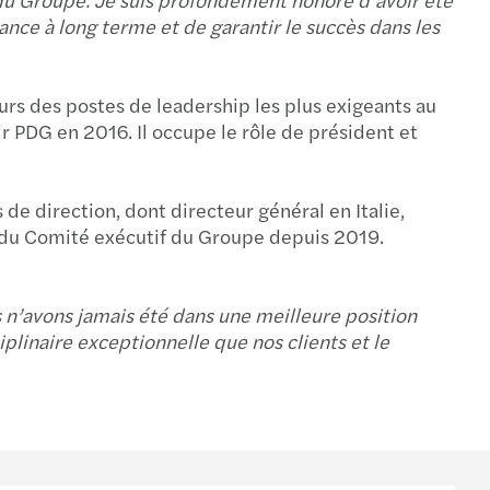
ng the digital-cultural balance right
sance à long terme et de garantir le succès dans les
ring Abroad
urs des postes de leadership les plus exigeants au
 PDG en 2016. Il occupe le rôle de président et
iate the sale of your SME: 4 tips to follow
o find the right buyer for your SME
de direction, dont directeur général en Italie,
re du Comité exécutif du Groupe depuis 2019.
 key factors for a successful MBO
 to sell your SME?5 questions to ask yourself
s n’avons jamais été dans une meilleure position
iplinaire exceptionnelle que nos clients et le