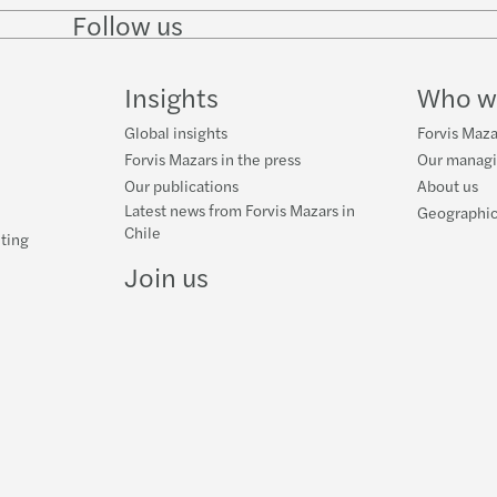
Follow us
Follow
Follow
Follow on
Follow
on
on
Facebook
on
LinkedIn
Twitter
YouTube
Insights
Who w
Global insights
Forvis Mazar
Forvis Mazars in the press
Our manag
Our publications
About us
Latest news from Forvis Mazars in
Geographic
Chile
ting
Join us