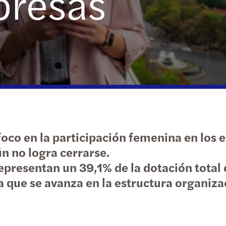
presas
Financial Services
Privat
Cambi
ESG M
Event
Energy & infrastructure
Tax c
Forvi
Updat
Event
Consumer
Trans
Arran
Infor
CGC U
¿Quié
ESG M
Ciclo
LAS 
Susta
PART
CIBE
 foco en la participación femenina en los
What i
2019 
n no logra cerrarse.
Ley M
epresentan un 39,1% de la dotación total 
Doble
Mazar
Estaf
 que se avanza en la estructura organiza
¿Como
Tribu
Forvi
Estud
Nuevo