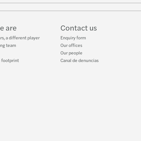
e are
Contact us
s, a different player
Enquiry form
ing team
Our offices
Our people
 footprint
Canal de denuncias