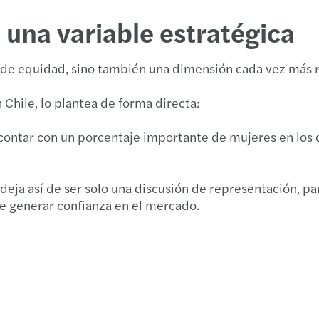
Recau
Los i
Mazar
una variable estratégica
Con P
ESG: 
ia de equidad, sino también una dimensión cada vez más 
Comie
Mitos
 Chile, lo plantea de forma directa:
Darío
C-sui
y contar con un porcentaje importante de mujeres en los 
Ley G
Growi
Alert
deja así de ser solo una discusión de representación, pa
Mazar
e generar confianza en el mercado.
Prome
Mazar
Las n
2020 
¿Quié
Recur
Fanny