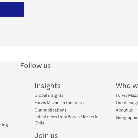
Book
Follow us
Follow
Follow
Follow on
Follow
on
on
Facebook
on
LinkedIn
Twitter
YouTube
Insights
Who w
Global insights
Forvis Mazar
Forvis Mazars in the press
Our manag
Our publications
About us
Latest news from Forvis Mazars in
Geographic
Chile
ting
Join us