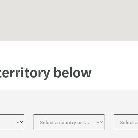
RESHA
Hacia
MAZA
Semin
Tax A
Ejecu
Facul
Forvi
territory below
Chile
Fanny
Conoz
Semi
Chile
Brech
Incom
Forvi
Annua