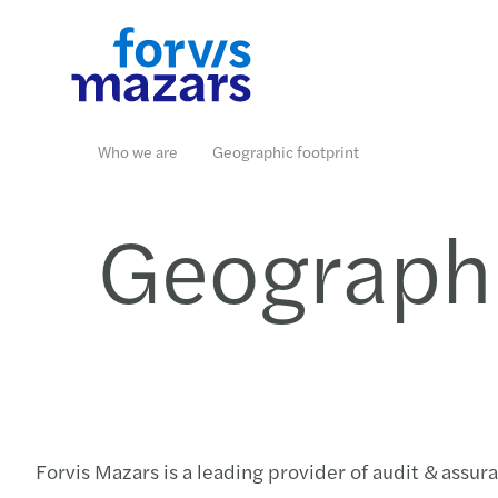
Industries
Services
Insights
Join us
Who we are
Contact us
Who we are
Geographic footprint
Geographi
Read more
Read more
Read more
Read more
Read more
Read more
Forvis Mazars is a leading provider of audit & assur