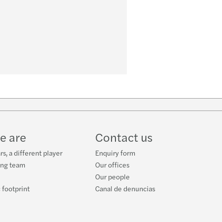
s
e are
Contact us
s, a different player
Enquiry form
ing team
Our offices
Our people
 footprint
Canal de denuncias