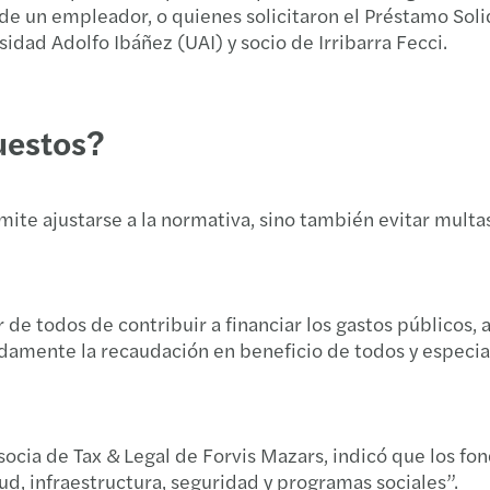
de un empleador, o quienes solicitaron el Préstamo Sol
RESHA
sidad Adolfo Ibáñez (UAI) y socio de Irribarra Fecci.
Hacia
MAZA
Semin
Tax A
uestos?
Ejecu
Facul
Forvi
mite ajustarse a la normativa, sino también evitar multa
Chile
Fanny
Conoz
Semi
de todos de contribuir a financiar los gastos públicos, 
Chile
adamente la recaudación en beneficio de todos y especia
Brech
Incom
Forvi
Annua
ocia de Tax & Legal de Forvis Mazars, indicó que los fon
d, infraestructura, seguridad y programas sociales”.