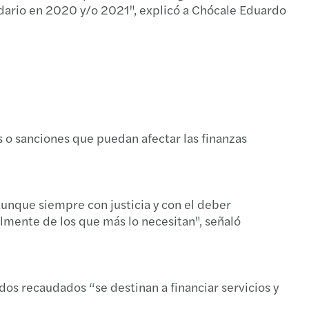
idario en 2020 y/o 2021", explicó a Chócale Eduardo
PE, Programa de Recuperacion de crisis
 una justicia tributaria más accesible
RS TAX BULLETIN - EDICIÓN ESPECIAL LATAM
ario IA
lert
tivos preocupados por la ciberseguridad
tad de tasación
s Mazars en Estados Unidos
s o sanciones que puedan afectar las finanzas
an TP Guide
 Tora en Radio Duna
ca más sobre el tema...
nario ASG
aunque siempre con justicia y con el deber
an Tax Relief for American Shareholders
lmente de los que más lo necesitan", señaló
as salariales de género
e Tax Rate of 35 % (Art. 21 Income Tax Law)
s Mazars crea una red global TOP 10
l reports
dos recaudados “se destinan a financiar servicios y