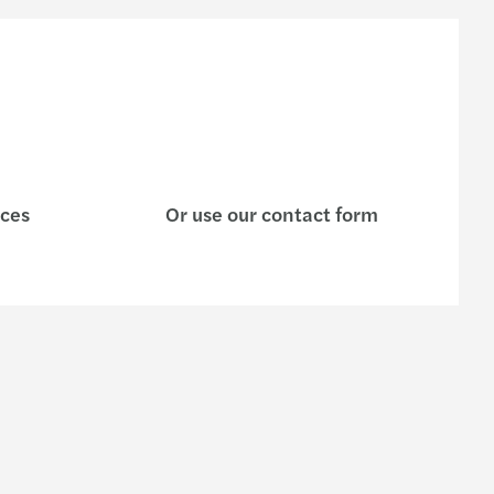
ices
Or use our contact form
e are
Contact us
s, a different player
Enquiry form
ing team
Our offices