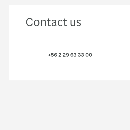
Contact us
+56 2 29 63 33 00
Industries
Services
Technology, media &
International desks
telecommunications
Audit & Assurance