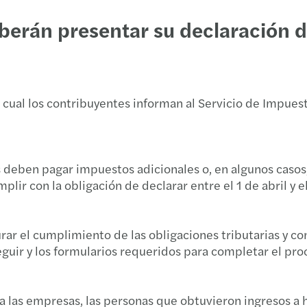
Recau
Los i
Mazar
eberán presentar su declaración d
Con P
ESG: 
Comie
Mitos
cual los contribuyentes informan al Servicio de Impuesto
Darío
C-sui
Ley G
Growi
 deben pagar impuestos adicionales o, en algunos casos,
Alert
lir con la obligación de declarar entre el 1 de abril y e
Mazar
Prome
Mazar
rar el cumplimiento de las obligaciones tributarias y co
Las n
guir y los formularios requeridos para completar el pro
2020 
¿Quié
Recur
a las empresas, las personas que obtuvieron ingresos a 
Fanny