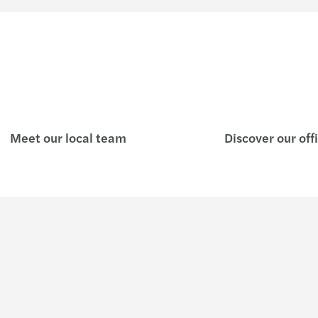
Meet our local team
Discover our off
Insights
Who w
Global insights
Forvis Mazar
Forvis Mazars in the press
Our manag