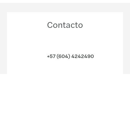
Contacto
+57 (604) 4242490
Conozca nuestro equipo local
Nuestras oficinas