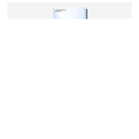
Mazars Transparantieverslag
2016 / 2017
Download
pdf
3.64MB