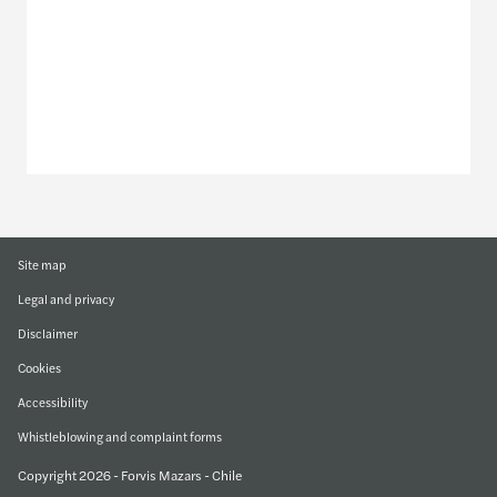
Or use our contact form
Site map
Legal and privacy
Disclaimer
Cookies
Accessibility
Whistleblowing and complaint forms
Copyright 2026 - Forvis Mazars - Chile