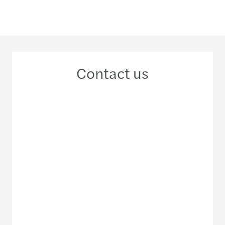
Contact us
+56 2 29 63 33 00
Meet our local team
Discover our offices