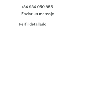
+34 934 050 855
Enviar un mensaje
Perfil detallado
Gastón Durand
Socio de Legal - Madrid