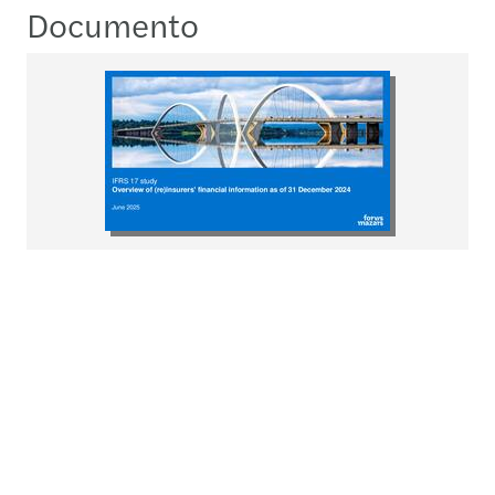
Documento
IFRS 17 benchmark study_​
2025
Descargar
pdf
1.77MB