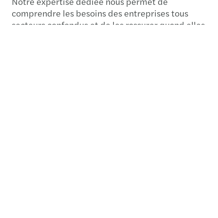
Notre expertise dédiée nous permet de
comprendre les besoins des entreprises tous
secteurs confondus et de les rassurer quand elles
en ont le plus besoin.
Contacts
Marie-Hedwige Elkhoury
Associée - Comptabilité & Outsourcing