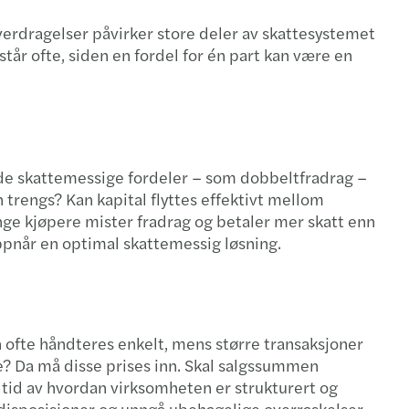
overdragelser påvirker store deler av skattesystemet
tår ofte, siden en fordel for én part kan være en
gde skattemessige fordeler – som dobbeltfradrag –
en trengs? Kan kapital flyttes effektivt mellom
ange kjøpere mister fradrag og betaler mer skatt enn
oppnår en optimal skattemessig løsning.
n ofte håndteres enkelt, mens større transaksjoner
e? Da må disse prises inn. Skal salgssummen
lltid av hvordan virksomheten er strukturert og
 disposisjoner og unngå ubehagelige overraskelser.