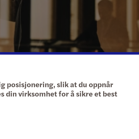
aksjonsstøtte
onsløsninger
ing the balance: 2018/2019 Annual Report
asjonsskifte
eregler og overholdelse
s’ årsrapport for 2013/2014
eløsning
pport 2012/2013: “Paving new ways together”
ekrav
2012 Annual Report
g posisjonering, slik at du oppnår
 din virksomhet for å sikre et best