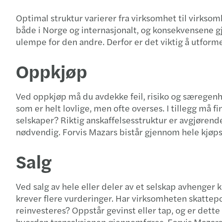
Optimal struktur varierer fra virksomhet til virksom
både i Norge og internasjonalt, og konsekvensene gje
ulempe for den andre. Derfor er det viktig å utforme
Oppkjøp
Ved oppkjøp må du avdekke feil, risiko og særegenh
som er helt lovlige, men ofte overses. I tillegg må f
selskaper? Riktig anskaffelsesstruktur er avgjørende
nødvendig. Forvis Mazars bistår gjennom hele kjøpsp
Salg
Ved salg av hele eller deler av et selskap avhenger
krever flere vurderinger. Har virksomheten skattepo
reinvesteres? Oppstår gevinst eller tap, og er dette
hvordan transaksjonen gjennomføres. Forvis Mazars 