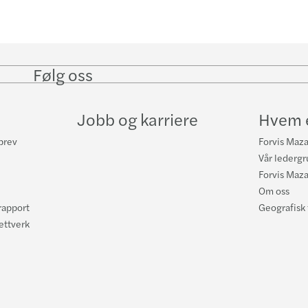
Følg oss
Follow
Follow
Follow on
Follow on
Follow
on
on
Instagram
Facebook
on
LinkedIn
Twitter
YouTu
Jobb og karriere
Hvem e
brev
Forvis Maza
Vår lederg
Forvis Maza
Om oss
rapport
Geografisk 
nettverk