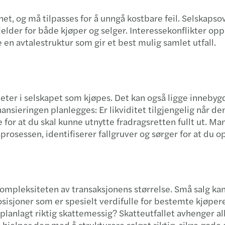
het, og må tilpasses for å unngå kostbare feil. Selskaps
lder for både kjøper og selger. Interessekonflikter opps
 en avtalestruktur som gir et best mulig samlet utfall.
eter i selskapet som kjøpes. Det kan også ligge inneby
inansieringen planlegges: Er likviditet tilgjengelig når d
 for at du skal kunne utnytte fradragsretten fullt ut. M
rosessen, identifiserer fallgruver og sørger for at du 
 kompleksiteten av transaksjonens størrelse. Små salg ka
sisjoner som er spesielt verdifulle for bestemte kjøper
 planlagt riktig skattemessig? Skatteutfallet avhenger a
hjelper deg med å strukturere salget riktig, sikre gode