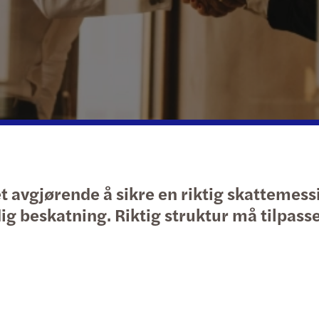
Trans
Pensj
Strik
Gener
Skatt
Mazar
Tvist
Årsra
Peng
2011-
 avgjørende å sikre en riktig skattemessi
 beskatning. Riktig struktur må tilpasses