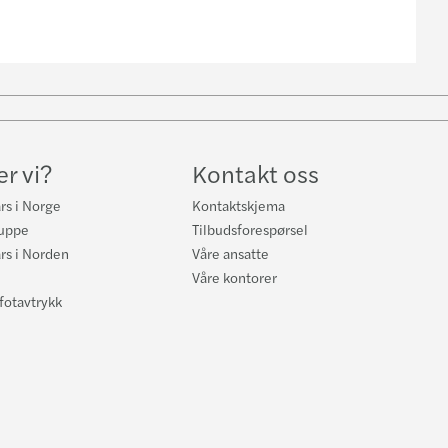
be
r vi?
Kontakt oss
rs i Norge
Kontaktskjema
ruppe
Tilbudsforespørsel
rs i Norden
Våre ansatte
Våre kontorer
fotavtrykk