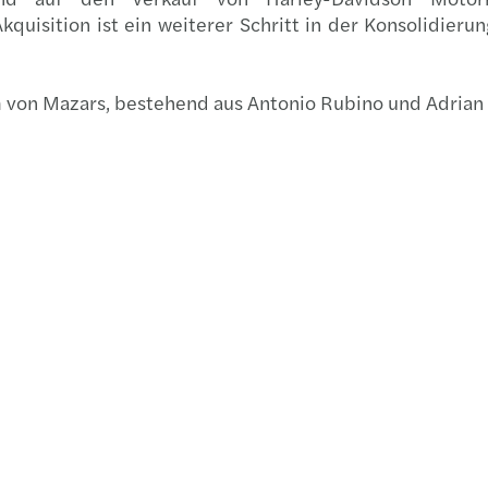
kquisition ist ein weiterer Schritt in der Konsolidie
Zweit
Upda
 von Mazars, bestehend aus Antonio Rubino und Adrian R
Mazar
MAZAR
Evalu