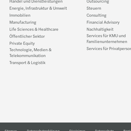
Handel und Dienstleistungen
Outsourcing
Energie, Infrastruktur & Umwelt
Steuern
Immobilien
Consulting
Manufacturing
Financial Advisory
Life Sciences & Healthcare
Nachhaltigkeit
Services für KMU und
Öffentlicher Sektor
Familienunternehmen
Private Equity
Services für Privatpers
Technologie, Medien &
Telekommunikation
Transport & Logistik
Sitemap
Datenschutzerklärung
Disclaimer
Datenschutz
Barri