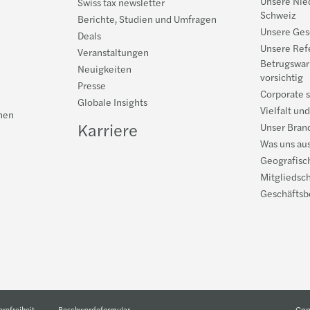
Unsere Nie
Swiss tax newsletter
Schweiz
Berichte, Studien und Umfragen
Unsere Ges
Deals
Unsere Ref
Veranstaltungen
Betrugswar
Neuigkeiten
vorsichtig
Presse
Corporate s
Globale Insights
Vielfalt und
onen
Karriere
Unser Bran
Was uns au
Geografisc
Mitgliedsc
Geschäftsb
Cop
erefreiheit
Beschwerdeformular