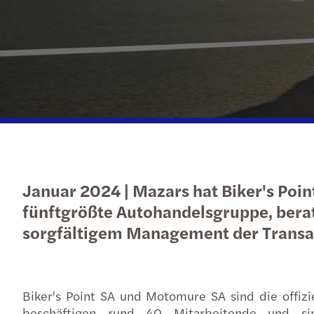
C-Suite-Barometer
Angebotsanfrage
Angebotsanfrage
Angebotsanfrage
Januar 2024 | Mazars hat Biker's Poi
fünftgrößte Autohandelsgruppe, bera
sorgfältigem Management der Transa
Biker's Point SA und Motomure SA sind die offiz
beschäftigen rund 40 Mitarbeitende und sin