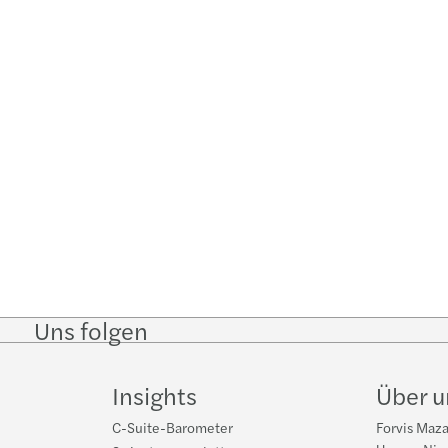
Uns folgen
Follow
Follow
Follow on
Follow on
Foll
on
on
Instagram
Facebook
on
LinkedIn
Twitter
You
Insights
Über u
C-Suite-Barometer
Forvis Maza