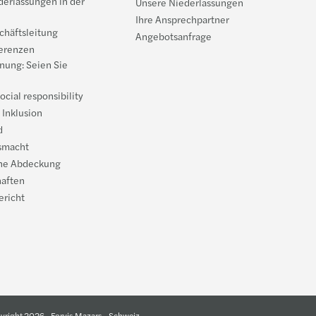
derlassungen in der
Unsere Niederlassungen
Ihre Ansprechpartner
chäftsleitung
Angebotsanfrage
erenzen
nung: Seien Sie
ocial responsibility
 Inklusion
d
smacht
he Abdeckung
haften
ericht
yright 2026 - Forvis Mazars - Schweiz