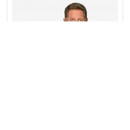
Joël Schneuwly
Directeur - Lausanne
+41793562282
Envoyer un message
Profil détaillé