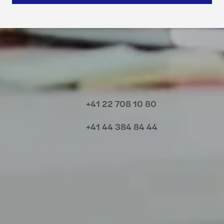
Contactez-nous
+41 22 708 10 80
+41 44 384 84 44
Rencontrez nos équipes
Découvrez nos bureaux