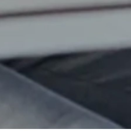
Ecrivez-nous
Plan du site
Déclaration de protection des données
Mentions légales
Cookies
Accessibilité
Formulaire de plainte
Copyright 2026 - Forvis Mazars - Suisse