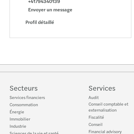
+41794340139
Envoyer un message
Profil détaillé
Secteurs
Services
Services financiers
Audit
Conseil comptable et
Consommation
externalisation
Énergie
Fiscalité
Immobilier
Conseil
Industrie
Financial advisory
Sciences de la vie et santé