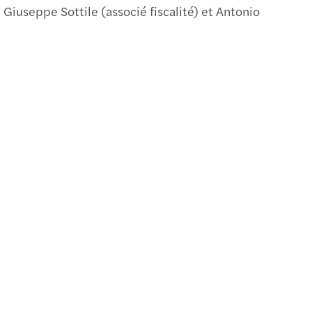
. Giuseppe Sottile (associé fiscalité) et Antonio
de mise à jour du rapport annuel 2008 / 2009
à jour du rapport annuel 2008/2009
s publie ses comptes mondiaux consolidés
rt d’évaluation de la Directive Transparence