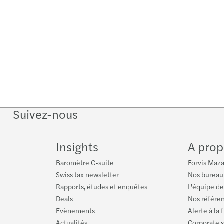
Suivez-nous
Follow
Follow
Follow on
Follow on
Fol
on
on
Instagram
Facebook
on
LinkedIn
Twitter
You
Insights
A prop
Baromètre C-suite
Forvis Maza
Swiss tax newsletter
Nos bureau
Rapports, études et enquêtes
L'équipe de
Deals
Nos référe
Evènements
Alerte à la 
Actualités
Corporate s