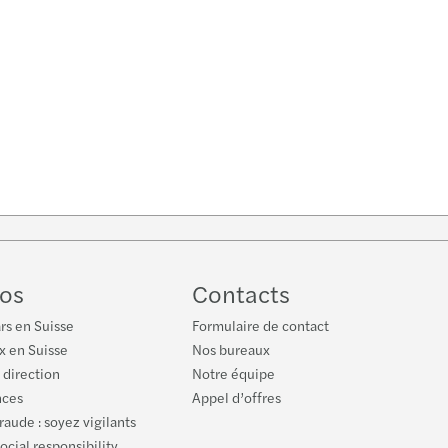
low
Tube
os
Contacts
rs en Suisse
Formulaire de contact
x en Suisse
Nos bureaux
 direction
Notre équipe
nces
Appel d’offres
fraude : soyez vigilants
ocial responsibility