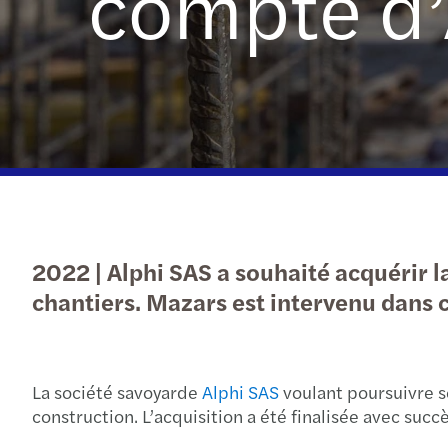
compte d’
Baromètre C-suite
Appel d’offres
Appel d'offres
Appel d'offres
2022 | Alphi SAS a souhaité acquérir la
chantiers. Mazars est intervenu dans ce
La société savoyarde
Alphi SAS
voulant poursuivre s
construction. L’acquisition a été finalisée avec suc