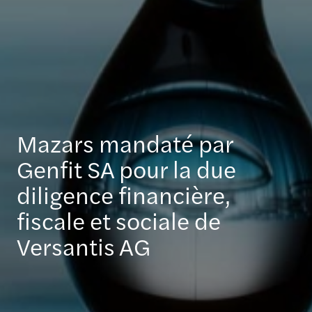
Mazars mandaté par
Genfit SA pour la due
diligence financière,
fiscale et sociale de
Versantis AG