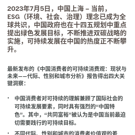
2023年7月5日，中国上海 – 当前，
ESG（环境、社会、治理）理念已成为全
球共识，中国政府也在十四五规划中重点
提出绿色发展目标，不断推进双碳战略的
实施，可持续发展在中国的热度正不断攀
升。
最新发布的《中国消费者的可持续消费观：现状与
未来——代际、性别和城市分析》报告得出四大关
键洞察：
中国消费者对可持续的理解兼顾了国际社会的
可持续发展要素，同时具有强烈的“中国特
色”。其中，“共同富裕”被认为是中国当前最迫
切需要践行的可持续目标。
不同代际、性别和城市的消费者价值观的差