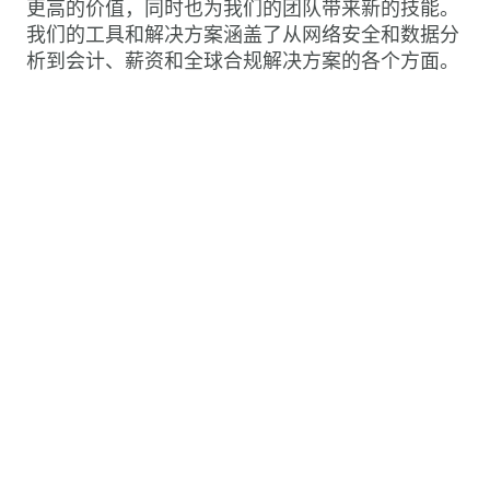
更高的价值，同时也为我们的团队带来新的技能。
我们的工具和解决方案涵盖了从网络安全和数据分
析到会计、薪资和全球合规解决方案的各个方面。
我们的全球审计平台旨在提供从世界各地
联
无缝、一体化的集团审计服务。
系
我
们
该在线平台让客户能够实时全面监督其全
联
球合规活动，从而在问题成为真正困扰之
系
前发现并解决它们。
我
们
该平台通过基准测试、市场地图、目标设
联