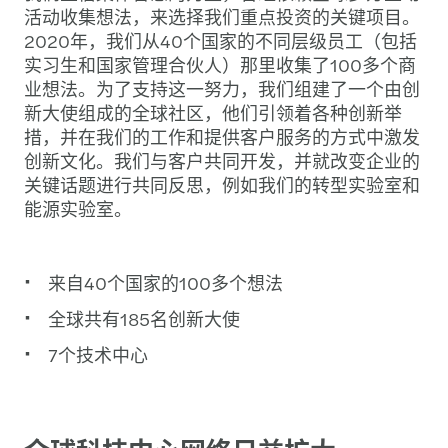
活动收集想法，来选择我们重点投资的关键项目。
2020年，我们从40个国家的不同层级员工（包括
实习生和国家管理合伙人）那里收集了100多个商
业想法。为了支持这一努力，我们组建了一个由创
新大使组成的全球社区，他们引领着各种创新举
措，并在我们的工作和提供客户服务的方式中激发
创新文化。我们与客户共同开发，并就改变企业的
关键话题进行共同反思，例如我们的转型实验室和
能源实验室。
来自40个国家的100多个想法
全球共有185名创新大使
7个技术中心