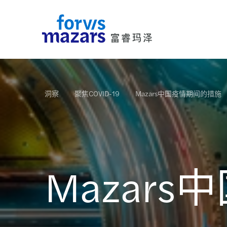
行业
服务
洞察
关于我们
联系我们
洞察
聚焦COVID-19
Mazars中国疫情期间的措施
富睿玛泽为广大各行业客户提供全方位的专业服务
您可以在此找到我们所有文章：新闻资料，新闻稿
您可以在此找到富睿玛泽中国的介绍、富睿玛泽的
您可以在此找到我们的团队，我们的办公室或者给
更多详情
包括审计、会计、税务及法律咨询服务。
最新消息，企业刊物，小册子，指南，活动等。
队领导以及富睿玛泽的价值观。
们发送信息。
更多详情
更多详情
更多详情
更多详情
Mazar