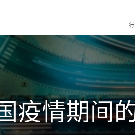
行
消费市场
审计/鉴证
集团报告
关于富睿玛泽
问询表
消费
基础
资产
医疗
航天
富睿玛
政府
建筑
媒体
财务
管理
交易
企业
税收
报告
亚太
企业
全球
Europ
卓越
Forvi
富睿
C-sui
网络
消费
播客 | 
不确
以我
以价
Ethic
上海
，
，
团
我
明、
排放
能源，基础设施与环境领域
咨询
最新洞察
富睿玛泽中国
关注我们的微信公众号
食品
石油
银行
农业
非营
酒店
技术
企业
风险
融资
公司
全球
行动
可持
全球
全球
Stren
市场
智领
APAC 
海外
欢迎
Covi
我们
A qua
北京
富睿
金融服务
财务咨询服务
最新消息
多元化、公平与包容
本地办公室
酒店
可再
保险
汽车
业主
电信
独立
技术
危机
解决
会计
战略
全球
德国
Impac
亚太
欢迎
C-sui
中国
Let
MA
Trans
广州
线下
s中国疫情期间
医疗保健与生命科学行业
法律
Media mentions
我们的管理团队
我们的团队
奢侈
水和
房地
化学
房地
培训
雇佣
人力
全球
践善
北亚
富睿
高管
超越
Maz
我们
西安
升
制造业
外包
全球贸易洞见追踪器
我们的价值观
中国法定假期
零售
社会
全球
公司
国际
202
在日
Forvi
高管
亚太
新冠
管理
网络
私募股权
可持续性
高管晴雨表
Geographic footprint
欢迎进入富睿玛泽香港网站
运输
法律
借调
并购
可持
可持
20
亚太
金融
独立
网络