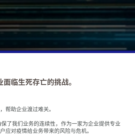
支持服务
&国内税收
ars发布2021可持续发展报告
到Forvis Mazars（富睿玛泽）
晴雨表：展望2021
服务快讯
会视频回顾：毛里求斯税收体系概览 - 解锁全球投
zars中审众环发布《中国消费者的可持续消费观：现
机遇
客户税
中东欧：入境并购报告
发: 2022/2023 Mazars年报
晴雨表：展望2020
服务部出版物
未来》调研报告
讨会 | 欧盟企业可持续发展报告--去向何方: 未来
遵从
成熟度的竞争
zars集团再度刷新年度营收记录，积极构筑全球宏伟
报告&透明度报告
续发展报告的前行之路
对中国在欧投资企业的影响
纠纷解决
ars发布2021可持续发展报告
时代：2023 年公共与社会部门研究报告
研讨会 | 支柱一金额B：分销商、销售代理、佣金代
ars与FORVIS特别联合
动的主要挑战
定价
欧进行并购
ars亚太2022
s successfully participated in the 6th CIIE
研讨会邀请函 | 投资中亚地区：通往增长与繁荣的
业面临生死存亡的挑战。
税&间接税
业责任实践：2021年基准研究
可持续报告
zars中审众环2023中国国际进口博览会证件申请预
准：2019-2020年
未来
研讨会邀请函 | 在欧盟营商需要注意的增值税和关
阱
，帮助企业渡过难关。
驱动: 推动对话
g now for what’s next: 2021/22 annual report
End accounting and tax compliance obligation
上确保了我们业务的连续性，作为一家为企业提供专业
消费者消费重点的五大变化
s assisted Intchains Group on the IPO
户应对疫情给业务带来的风险与危机。