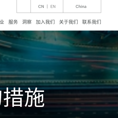
CN
EN
China
业
服务
洞察
加入我们
关于我们
联系我们
品
设施和资本项目
管理
保健
与防御
泽赞助第 21 届 AVCA 大会暨风险投资峰会
审计
咨询
与商业
遵从
与鉴证
地区金融服务咨询
结构
中国业务部
ean banks: benchmark study 2026
运营 - 精准降本：财务效率再定义
s Mazars China strengthens its German Desk
玛泽中国执行合伙人刘钰涓：中国市场将更加透
te barometer: 2026 mid-year insights
研讨会邀请会 | 欧盟碳边境调节机制（CBAM）：碳
者报告
Let’s talk luxury
定环境中的乐观主义
们的价值观为指导
值观为指导
s unit / risk mgt committee
规范、国际化 | 外资大咖谈
数据如何影响中国企业的欧盟市场准入？
与饮料
、天然气和自然资源
业与资本市场
综合产业
利组织
与休闲
报告
咨询
秘书服务
合规和报告
与转型
续金融
人才流动性&就业税
法国业务部
gthening a global supply chain report
与收并购洞察
未来，助您先行 - 富睿玛泽第八届进博会完美收官
C-suite Barometer: Outlook 2026
经商指南
来到“全球税务”专栏
d-19: Mazars全球资源中心
的行为准则
lity control system
 朝阳区
玛泽“投资土耳其”研讨会在沪成功举办
与休闲
生能源
、用户和开发商
鉴证&审查
与数字咨询
与争端
纠纷
与财务报告
与尽职调查
税收抵免和激励措施
服务部
t and transparency report 2024/2025
地区并购的税务、法律和财务解读
莅临富睿玛泽2025中国国际进口博览会
te barometer 2026: Adapting in uncertainty
会计与外包服务新闻通讯
’s Talk: 关于新冠疫情下经商的播客
ZARS集团疫情期间的回应和举措
parency reports
 天河南区
研讨会 | 卓越运营工作坊：精准降本与财务效率提
的措施
品
废物
产
品与材料
产基金与投资管理
服务
关系
资源和薪酬管理
合规与报告
前行：富睿玛泽2024年可持续发展报告
美容业的启示：整合技术和可持续转型
玛泽营收突破50亿美元
晴雨表：展望2025
准则
ars中国疫情期间的措施
的行为准则
住房
合规与报告
秘书
税务
2/2023年度集团透明度报告
益数字化的世界中保障未来网络安全
s Mazars participated in the 7th CIIE
晴雨表：展望2024
出版刊物
疫情与私募股权世界
利益冲突
研讨会邀请函 | 中国资管行业趋势与破局之道
与物流
合规
服务
税
续发展实践盘点：银行和保险公司如何取得进展
续、智能和协同：利用科技加速消费领域的ESG转
24富睿玛泽进博会活动抢先看
高管晴雨表：展望2023
出版物
研讨会 | 中国个税年度汇算申报前须知要点