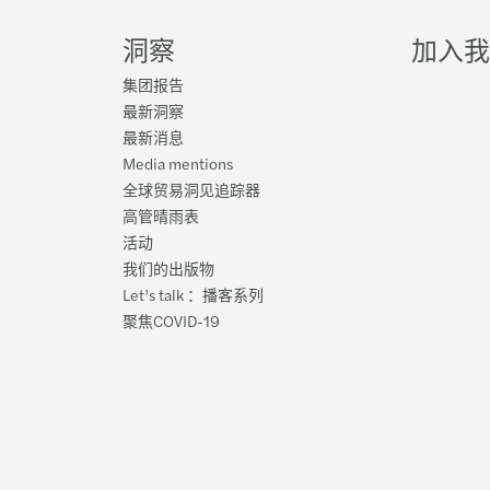
Join 
中东欧
洞察
加入我
转让
集团报告
可持
发布会
最新洞察
最新消息
监管
Ma
Media mentions
费的
全球贸易洞见追踪器
可持
高管晴雨表
Maz
活动
技术
我们的出版物
Septe
Let’s talk ：播客系列
MAZ
聚焦COVID-19
Mazar
MAZ
重塑
Maz
Ma
20