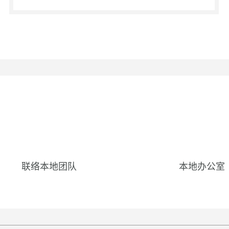
EU ta
商业
亚太
The n
酒店
Maz
Mazar
Maz
刘钰
Ma
利用
Ma
束
酒店
Ma
欢迎
方位
动
201
中国
在中
“5
联络本地团队
本地办公室
保持平
企业
谁拥
Maz
法国 
运输
电信
研讨