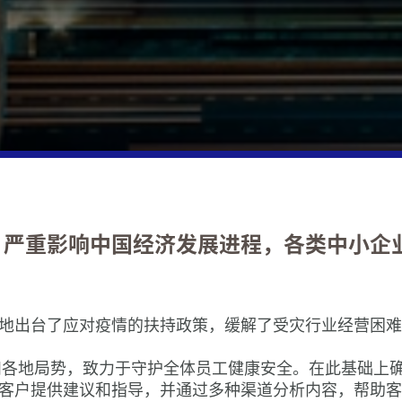
型
公共和社会领域
金融服务
活动
创新
交易
国家
Maz
欢迎来
高管
咨询
研讨
Ma
资新
房地产业
税务服务
我们的出版物
我们的品牌形象
私人
投资
蓄势待
高管
税务
状与
网络研
技术，媒体和电信
海外营商服务
Let’s talk ：播客系列
企业社会责任
税务
数据
Ma
年度
可持
三年
愿景
私人客户服务
聚焦COVID-19
质量管理与合规
税务
Maz
变革
网络
Maz
理活
转让
在西
Maz
Mazar
网络
国，严重影响中国经济发展进程，各类中小企
增值
银行
亚洲
门户
Ma
分保基
塑造
登记
网络
税陷
地出台了应对疫情的扶持政策，缓解了受灾行业经营困难
重塑
Actin
Year-
况和各地局势，致力于守护全体员工健康安全。在此基础
中国
Mazar
客户提供建议和指导，并通过多种渠道分析内容，帮助客