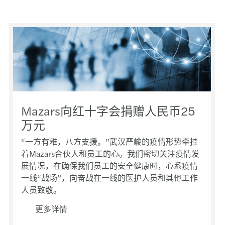
How E
可持
Mazar
了解
奢侈
Mazar
剖析I
来自
Maz
The d
亚太
Maz
可持
Mazars向红十字会捐赠人民币25
为什
股权
万元
Mitig
审计
致境
“一方有难，八方支援。”武汉严峻的疫情形势牵挂
《中
着Mazars合伙人和员工的心。我们密切关注疫情发
了解
Maz
发布
展情况，在确保我们员工的安全健康时，心系疫情
一线“战场”，向奋战在一线的医护人员和其他工作
银行
Maz
网络
人员致敬。
策略
更多详情
应对气
Ma