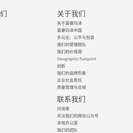
us
观点：2018/2019年入境并购报告
们
关于我们
定价：集团内部贷款和担保
关于富睿玛泽
续性：继续对话
 | 2021中国消费者
富睿玛泽中国
多元化、公平与包容
和可持续性：对5个问题的回答
zars中审众环发布《2021中国消费者：生活方式消
我们的管理团队
转变》调研报告
我们的价值观
续性：科技使一切成为可能
Geographic footprint
ars中审众环2021进博会活动
创新
与可持续性：定义未来的5项创新
我们的品牌形象
mber 2021 | The Future of Audit in APAC
企业社会责任
ARS 全球“Z世代”研报
质量管理与合规
s' flagship conference
联系我们
ARS赞助非洲CEO论坛奖
车轮：是什么推动了21世纪产业流动性的变革
问询表
ars泰国成为Xero白金合作伙伴
关注我们的微信公众号
zars中审众环亮相首届中国国际消费品博览会
本地办公室
18电子商务报告
我们的团队