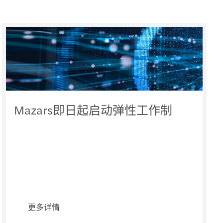
C ecosystem impact on business operations
续发展与私营企业
s C-suite barometer 2023
中国社会保障和个人所得税制度
品行业商业模式的变革
s and OGB publish gender diversity report
SO37001反贿赂管理体系
2020年中国企业高管晴雨表的启示
ars全球财务业绩
igitalized electronic invoice
地区数据成熟度的竞争
ars发布2021可持续发展报告
续发展将如何改变企业开展国际业务的方式
Mazars即日起启动弹性工作制
么全球合规性被列入业务议程
割让能否成为汽车行业的成功战略？
ate the impacts of transfer pricing changes
的未来：市场方向
外人才：助力大湾区建设 尽享个税补贴
国消费者的可持续消费观：现状与未来》调研报告
中国奢侈品客户
ars，你的明智之选
会暨圆桌论坛
应对气候变化风险
ars台湾业务扩展
研讨会 | 跳出常规程序：应对企业内部威胁的最新
更多详情
候变化：Mazars – OMFIF报告
zars中审众环中国国际消费品博览会活动抢先报名