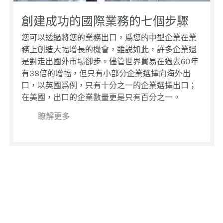
汽車
Maz
(20
20
創建成功的國際業務的七個步驟
瑪澤
Ma
可持
香港
嚴加
富睿
(20
您可以透過將您的業務出口，爲您的中型企業在業
中審
務上創造大幅增長的機會，雖説如此，許多企業還
在亞
蘋果
陳偉文
20
網絡研
是對走出國外市場卻步。儘管世界貿易在過去60年
公布
有38倍的增幅，但只有小部分企業選擇向海外出
新冠
202
佘勝
香港
Maz
口，以英國爲例，只有十分之一的企業選擇出口；
究
在美國，出口的企業數量更是只有百分之一。
專案管
譚振
20
網絡研
瞭解更多
投資
日至 
（20
香港
Maz
具社
Maz
葉毅
續發
月 2
香港
審計
馮兆恒
公室
Maz
專案管
Maz
日）
利仕連
夏翔
網絡
年9
其轉讓
20
Ma
Hong