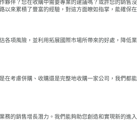
健康
作夥伴？您在收購中需要專業的建議嗎？或許您的銷售沒
嚴加
準則更
路以來累積了豐富的經驗，對這方面瞭如指掌，能確保在
數碼
富睿瑪
Maz
香港
陳曉
Maz
可持
富睿
月）
中審
香港
界足
網絡
隊 (
20
（20
袁子敏
估各項風險，並利用拓展國際市場所帶來的好處，降低業
月 8
香港會
Ma
Maz
AFH
陳曉
（20
亞洲
Maz
轉型
國際
嚴加敏
培育
網絡研
服務
月 8
是在考慮併購、收購還是完整地收購一家公司，我們都能
突破
富睿
劉詠
卓越
財務
月）
刊發
僱主」
網絡研
亞洲
中審
25 
「暖
嚴加
劉詠
20
年3月
Maz
202
業務的銷售增長潛力。我們能夠助您創造和實現新的進入
20
佘勝鵬
及集
網絡
202
為您的
富睿
劉澤