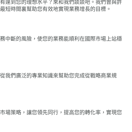
星期五工作坊 之一（2025年6月27日）
有達到您的理想水平？來和我們談談吧。我們曾與許
敏女士接受中國日報採訪 （2024年3月）
新（2023年2月15日）
最短時間裏幫助您有效地實現業務增長的目標。
轉型背景下的新型網絡安全策略
澤全球稅務會議 2026（2026年5月11日）
ars集團全球營收增長 (2023 年 2 月 14 日)
反歧視條例專題講座（2025年5月）
奮先生接受《香港商業》雜誌采訪 （2023年11
ars中審眾環進博會2022（2022年11月5-10日）
續、智能、同步
瑪澤香港很榮幸作爲金贊助商參與2026年香港會計
眾環（香港）任命新合夥人以提升金融服務諮詢團
都會大學會計學會參訪富睿瑪澤香港辦公室
球聯賽（2026年5月9日）
研討會：通貨膨脹對轉讓定價的影響（2022 年 11
2023年2月1日)
23年亞太地區高級管理人員指標
25年5月）
小姐接受A Plus雜誌採訪（2023年4月）
務中斷的風險，使您的業務能順利在國際市場上站穩
 日）
計師公會「GoGlobal Connect 會計專業諮詢台」
zars集團一體化的業務模式和企業策略
ars for good：2022 年可持續發展報告
K午餐學習會（2025年5月8日）
奮先生接受《香港商業》雜誌採訪 (2022年9月)
26年4月15日）
轉讓定價趨勢網絡研討會（2022年9月15日）
ars集團宣佈任命Sylvie Matherat女士為其集團金融
時期：公共及社會領域研究2023
婦女節DIY護手霜工作坊（2025年3月7日）
小姐接受A Plus採訪（2022年8月）
未來領袖：校園招募之旅精彩回顧（2026年3月）
討會 - 在中國經商的“理想與現實” （2022年 9
業務的全球資深顧問
 日）
從我們廣泛的專業知識來幫助您完成從戰略商業規
性領導：2023年高級管理人員指標
瑪澤香港校園招聘及職業講座圓滿舉行（2025年4
恩小姐和譚振雄先生於《亞太稅務期刊》26卷第1
之選：富睿瑪澤香港榮獲2024-2025年度「積金好
匯報局宣布委任韋大象先生為名譽顧問
表文章（2022年8月）
嘉許 🎉🏆（2026年3月）
討會: 企業跨境轉移的挑戰與風險（2022 年 8 月
可持續報告
眾環（香港）歡迎新合夥人加盟
日）
心致謝日」巧克力主題活動（2025年4月）
敏小姐接受香港商業雜誌採訪（2022年7月）
恩女士於3月13日拜訪廣東省國家稅務部門（2026
21年亞太地區高級管理人員指標
13日）
ars集團宣佈任命Ariane Rossi女士為集團財務總監
2年CARL合夥人會議
市場策略，讓您領先同行，提高您的轉化率，實現您
25 年國際婦女節快樂！
先生接受《A Plus》雜誌採訪（2022年3月）
團管理團隊的新成員
安全：您的安全網夠強大嗎？
6年曼谷OffshoreAlert會議（2026年3月11日）
跨境中國交易導航 (2022年5月12日)
瑪澤香港共慶農曆新年（2025年1月21日）
強先生接受特許公認會計師公會會計與商業雜誌採