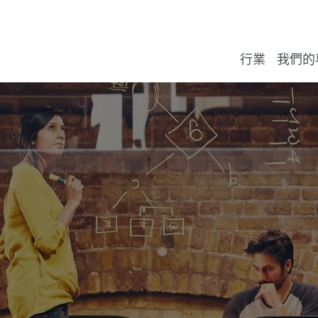
行業
我們的
消費者
審計及鑒證
播客
關於我們
聯絡表格
消費
基礎
資產
醫療
航空
全球
政府
房地
媒體
財務
管理
交易
企業
會計
可持
香港
新興
國際
富睿瑪澤
富睿
審計
譚詠
高級
網絡
香港
富睿
我們
認證
報告
香港
們
，
集
我
知識
算服
預
審
能源，基礎設施與環境領域
商業諮詢
最新消息
富睿瑪澤 (香港)
我們的辦公室
飲食
石油
銀行
製藥
農業
非牟
建築
技術
企業
風險
融資
公司
公司
Let's 
中國
可持
全球
Forvi
金融
葉毅成
亞太
網絡
富睿
我們
澤
機
攀登
加坡 
富睿
絡
的
知
最
金融服務
財務諮詢
我們的出版物
執行委員會
我們的團隊
酒店
電力
數位
汽車
酒店
電信
獨立
技術
危機
交易
人力
實施
轉移
英國
全球
Forvi
會計
陳曉
年度
復活
日）
知
202
變
研討
響
醫療保健與生命科學
法律服務
有關富睿瑪澤(香港)的新聞報道
富睿瑪澤(香港)舊友會 - 保持聯絡
奢侈
可再
保險
化學
財產
培訓
金融
僱傭
僱員
策略
全球
設立
Forvi
稅務
劉詠恩
202
月11
富睿
富睿
年度
12月
製造業
外包服務
國際性報告
企業可持續發展
零售
水利
房地
房地
糾紛
稅務
報告
全球
業務
Forvi
公司
佘勝鵬
新春舞
上市
網路
20
葉毅
私募股權
可持續發展服務
活動
多元化和包容性
公共
法律
全球
國際
提升
海外
嚴加敏
分享我
富睿
亞太區
（20