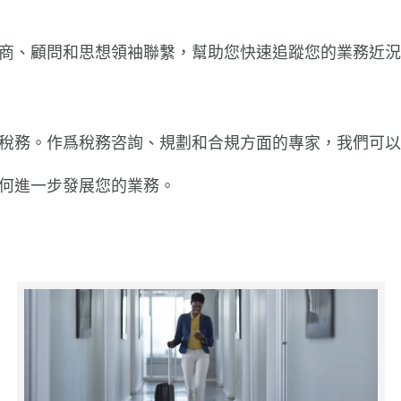
Maz
在美
訪(2
香港會
網絡研
稅務
舞獅共
商、顧問和思想領袖聯繫，幫助您快速追蹤您的業務近況
行動時
嚴加敏
法國
中國
葉毅
香港法
25日
限公
亞太
佘勝
轉讓
香港法
20
中審
稅務。作爲稅務咨詢、規劃和合規方面的專家，我們可以
具社
日)
佘勝鵬
年1月
中審
(20
Maz
何進一步發展您的業務。
20
蘭姆
佘勝鵬
202
Ma
瑪澤
在西
父親
陳曉
香港
(20
瑪澤
數據
母親
馮兆
亞太
中審
訪(2
瑪澤
易導航
針對
Maz
Forvi
陳曉
瑪澤對
發佈會
揭示
香港
PolyU
方展
瑪澤
Maz