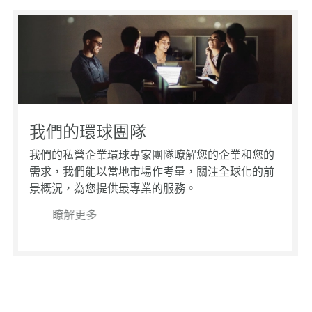
富睿
20
譚振雄
網絡
富睿
中審
陳曉奮
網絡
會(2
稅務
中審
(20
網絡
CCI
準研究》
202
網絡
我們的環球團隊
中審
Fin
我們的私營企業環球專家團隊瞭解您的企業和您的
式經典
澳門B
網絡
需求，我們能以當地市場作考量，關注全球化的前
香港經
21-
景概況，為您提供最專業的服務。
日）
網絡
20
定價
瞭解更多
網絡
最新
網絡