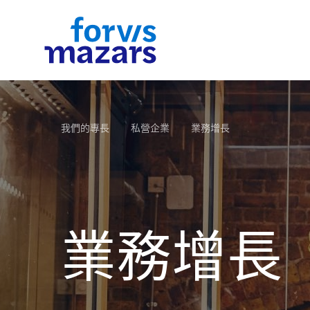
行業
我們的專長
獨到見解
關於我們
聯繫我們
我們的專長
私營企業
業務增長
深入瞭解特定行業的環境、有關議題及趨勢對於我
客戶的長期可持續發展及企業成長是我們的首要考
您可以在此找到我們所有文章：新聞資料，新聞稿
您可以在此找到富睿瑪澤(香港)的介紹、富睿瑪澤
您可以在此找到我們的團隊，我們的辦公室或者給
的優質服務至關重要。我們向客戶提供相關服務、
量。我們為客戶提供全面且靈活的專業服務，包括
最新消息，企業刊物，小冊子，指南，活動等。
團以及富睿瑪澤集團的價值觀。
們發送資訊。
測並滿足不斷改變的需要，把握機遇。通過富睿瑪
計、會計、諮詢、稅務及法律服務。獨特的一體化
的國際行業網絡，我們重視發展專業知識。國際網
制旨在讓我們活用全球的人才網絡，服務各種規模
滙集了全球的專家，對特定的領域有著共同的豐富
企業，由中小企至大型跨國企業。為了向客戶提供
瞭解更多
瞭解更多
瞭解更多
識。
優質及相關的服務，我們不斷投放資源於豐富專業
業務增長
識、發展技術、科學和軟技能，而這些技能均能影
專業服務的未來發展。
瞭解更多
瞭解更多