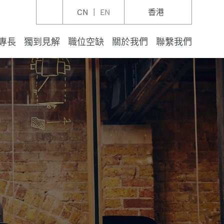
CN
EN
香港
專長
獨到見解
職位空缺
關於我們
聯繫我們
品
設施和資本項目
管理
保健行業
航天與國防產業
私募股權展望2026：探索新投資方向
部門
產業的可持續發展業務諮詢
產業
審計
諮詢
服務
及商業事務
及報告服務
續金融
稅務
科技企業方案
中國服務
(香港) | Let's talk Outsourcing
瑪澤香港欣然參與世界華人會計師聯盟舉辦的專業
鑒証服務部出版物
芝女士接受21世紀經濟報道採訪（2026年3月）
管理人員指標：2026年中洞察
研討會: 取消強積金對沖安排
反歧視條例簡介工作坊
瑪澤香港宣佈委任新合夥人李頌雅以加強重整及清
的價值觀
：阻礙女性進步的謬誤和障礙
交流活動
務專業能力
行業
、天然氣和自然資源
業與資本市場
與生命科學行業
綜合企業
利組織
業與開發
產業
報告
諮詢
秘書
秘書
talk sustainability
稅務
續發展和私營企業
法國服務
s Mazars集團 | Let's talk gender balance
服務行業出版物
先生登上《A-Plus》雜誌（2026年1月刊）
區年度高級管理人員指標：2026展望
研討會：亞太地區營商指南1-香港、中國内地及新
瑪澤香港芝士品嚐工作坊（2026年5月7日）
的行為原則
新高峰：提升亞太區財務卓越表現
(2024年5月23日)
瑪澤香港宣佈任命四位新合夥人（2026年5月1
和休閒行業
與公用事業
資產
產業
和休閒行業
產業
的鑒證和評估
與數位諮詢
與糾紛
諮詢服務
資源及薪酬管理服務
與轉型
定價
脫歐雷達：了解未來並計劃下一步
德國服務
s Mazars集團 | Let’s talk people
與外包服務部出版物
奮先生獲《HKB》雜誌專題報導（2025年11月）
高級管理人員指標：展望 2026 - 在不確定中靈活應
節的感恩聚會，歡樂調製中（2026年4月2日）
6 IWIRC 黑領結晚宴（6月24日）
會：新加坡和香港境外投資的稅務考量（2024年4
品行業
生能源
業
與材料行業
持有人，用戶和開發商
服務
服務諮詢
事宜
借調服務
與盡職調查
流動性和就業稅
正確的方向
s Mazars集團 | Let’s talk Covid-19
服務部出版物
女士接受《A-Plus》雜誌專訪（2025年11月）
6年國際婦女節（2026年3月6日）
日）
瑪澤集團宣佈新的治理模式和領導任命（2024年
瑪澤香港參加深圳海清智元科技股份有限公司主板
高級管理人員指標：展望 2025
17日）
業
與污水行業
產基金與投資管理
產基金與投資管理
調解
合規
與鑒證
稅款減免和稅務優惠
增長
s Mazars集團 | Let’s talk luxury
秘書服務部出版物
先生接受AB Magazine訪問（2025年9月）
獅活動2026（2026年3月5日）
儀式及慶祝晚宴
研討會:歐盟CSRD對中資企業的影響
25年全球私募股權報告
成先生將接管本所的訴訟支援及專家證人業務
住房
合規
合規
稅務
盈利能力
經商指南
女士接受AB Magazine 採訪（2025 年 8 月）
們的社區行動🤝❤️（2025年11月）
瑪澤參加併購稅務與IPO研討會（2026年6月17
轉讓定價網路研討會2023（2023 年 11 月 22
24年9月30日）