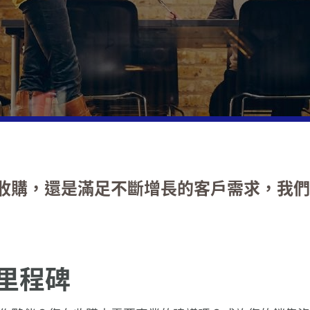
Forv
日）
日）
公共和社會領域
稅務
辦公室動態
Geographic footprint
全球
併購
投資
地方
佘勝鵬
富睿瑪
富睿瑪
年8
亞太
LEA
中審
房地產業
私營企業
新聞稿
增值
出售
富睿
香港
的中
50億
佘勝
規劃
（20
202
技術，媒體和電信
私人客戶服務
稅務
實現
富睿
網絡
Ma
HK 
研究
富睿瑪
202
（202
(202
運輸與物流
國際服務
稅務
私營
富睿
的三
蔡華
揮春
CPA
網絡
Maz
私人
化險
富睿
18 日
定位
策略（
日)
健康
202
收購，還是滿足不斷增長的客戶需求，我們
公司
聯繫
書籍
溫志豪
Forv
中審眾
Maz
健康
稅務智
年6月
日)
(202
國家
我們
企業
全球
健康星
第 2
佘胜
亞洲
Maz
全球
環境
刊物
Maz
202
年4月
里程碑
健康
陳曉
中審
個性
調查
可持
穩定
中審
技諮詢能