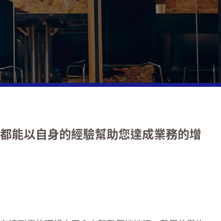
is Mazars for good:2024年可持續發展報告
合規
稅
您的業務
和區域手冊
先生亮相香港電台第三台《Money Talk》（2025
澤（香港）2025 嘉年華日（2025年11月21日）
澤(香港)宣佈任命三位新合夥人 (2024年9月2日)
月）
地區高級管理人員指標2024
D 2026 領袖培訓計劃（2026 年 6 月 8－10 日）
眾環(香港)與香港稅務學會混合式研討會：併購中
稅和間接稅
您的業務
瑪澤(香港)透明度報告
理工大學專業進修學院參訪香港富睿瑪澤企業活動
國和香港稅務考慮（2023年6月19 日）
美元全新國際網絡 (2024年6月3日)
鵬先生接受《金融時報》採訪（2025年7月）
網路安全之道
25年12月23日）
6 全球金融服務會議
爭議解決
個人目標
瑪澤集團透明度報告
研討會：2023 年亞太地區併購的稅務和法律考量
zars集團宣布營收再創新高，建立全球增長目標
MoneyClub獨家專訪本所合夥人（2025年7月）
 | 他們的特質是什麽？2024年創業成功（或失敗）
澤2025 法語課程（2025年12月19日）
6 亞太區合夥人會議（2026 年 6 月 4－5 日）
3 年 5 月 24 日）
4 年 2 月 6 日 )
合規
企業服務
瑪澤集團年度報告
個要素
山先生接受《21世紀經濟報導》採訪 (2025年7月
書法活動喜迎馬年（2026年2月10日）
 運動嘉年華 2026（2026 年 6 月 6 日）
研討會：跳出常規程式：應對企業內部威脅的最新
ars香港宣佈任命新銀行審計合夥人 (2024年3月1
客戶稅
為夷：重塑計劃
瑪澤亞太地區手冊
)
新時代：公共及社會領域研究2024
2023年5月10日）
星期五工作坊 之五（2025年7月25）
6 全球財務諮詢會議（2026 年 5 月 27－28 日）
都能以自身的經驗幫助您達成業務的增
架構
我們
先生和鄭樹濠先生接受AB Magazine 采訪 (2025
is Mazars for good:2023年可持續發展報告
環 (香港)金融服務午宴圓桌會議 (2023年5月3
ars集團與FORVIS攜手躋身全球十大會計網絡
星期五工作坊 之四（2025年7月18日）
趣日 2026（2026年5月29日）
)
3 年 11 月 16 日)
和本地稅
的環球團隊
融資服務部出版物
擴張策略
期五工作坊 之三 （2025年7月11日）
5 屆大中華區私募投資高峰會 (GCPES)
鵬先生接受新加坡海峽時報採訪 (2025年5月)
併購領域的當前趨勢：成功併購交易的關鍵(2023
ars香港宣佈任命四位新合夥人 (2023年9月1日)
合規
、社會和企業治理(ESG)
ars2024年度高級管理人員指標
6（2026年5月19日）
18日)
星期五工作坊 之二（2025年7月4日）
奮先生接受《香港商業》採訪（2024年11月）
眾環（香港）委任新金融服務團隊合夥人以提升科
化的企業
與研究
續發展實踐盤點：銀行和保險公司的發展狀況
幣代幣化研討會（2026年5月20日）
眾環（香港）網絡研討會：2022年香港財務報告
力 (2023 年 4 月 3 日)