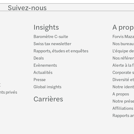
Suivez-nous
Follow
Follow
Follow on
Follow on
Fol
on
on
Instagram
Facebook
on
LinkedIn
Twitter
You
Insights
A prop
Baromètre C-suite
Forvis Maza
Swiss tax newsletter
Nos bureau
Rapports, études et enquêtes
L'équipe de
Deals
Nos référe
Evènements
Alerte à la 
Actualités
Corporate s
Presse
Diversité et
E
Global insights
Notre iden
nts privés
A propos
Carrières
Notre prés
Affiliations
Rapports a