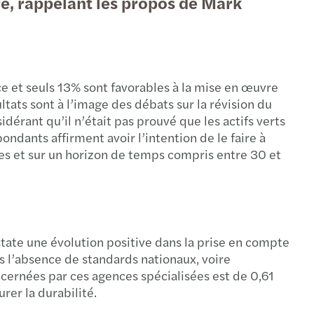
, rappelant les propos de Mark
de mise à jour du rapport annuel 2008 / 2009
à jour du rapport annuel 2008/2009
ce et seuls 13% sont favorables à la mise en œuvre
s publie ses comptes mondiaux consolidés
tats sont à l’image des débats sur la révision du
dérant qu’il n’était pas prouvé que les actifs verts
rt d’évaluation de la Directive Transparence
ndants affirment avoir l’intention de le faire à
ables et sur un horizon de temps compris entre 30 et
tate une évolution positive dans la prise en compte
 l’absence de standards nationaux, voire
décernées par ces agences spécialisées est de 0,61
rer la durabilité.