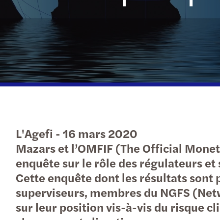
Baromètre C-suite
Appel d’offres
Appel d'offres
Appel d'offres
L'Agefi - 16 mars 2020
Mazars et l’OMFIF (The Official Moneta
enquête sur le rôle des régulateurs e
Cette enquête dont les résultats sont
superviseurs, membres du NGFS (Networ
sur leur position vis-à-vis du risque 