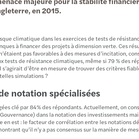
ce majeure pour la stabilité financière
gleterre, en 2015.
Secon
Mise 
isque climatique dans les exercices de tests de résistan
Mazar
nques à financer des projets à dimension verte. Ces résul
’étaient pas favorables à des mesures d’incitation, consi
Rappo
ux tests de résistance climatiques, même si 79 % des répo
. Il s’agirait d’être en mesure de trouver des critères fi
 telles simulations ?
de notation spécialisées
ugées clé par 84% des répondants. Actuellement, on cons
Gouvernance) dans la notation des investissements mais
 en est : le facteur de corrélation entre les notations 
ontrant qu’il n’y a pas consensus sur la manière de mesu