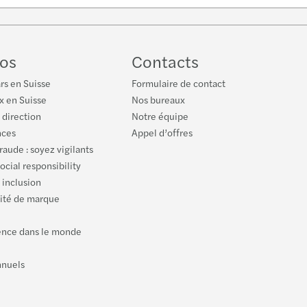
low
Tube
os
Contacts
rs en Suisse
Formulaire de contact
x en Suisse
Nos bureaux
 direction
Notre équipe
nces
Appel d’offres
fraude : soyez vigilants
ocial responsibility
 inclusion
tité de marque
ence dans le monde
nnuels