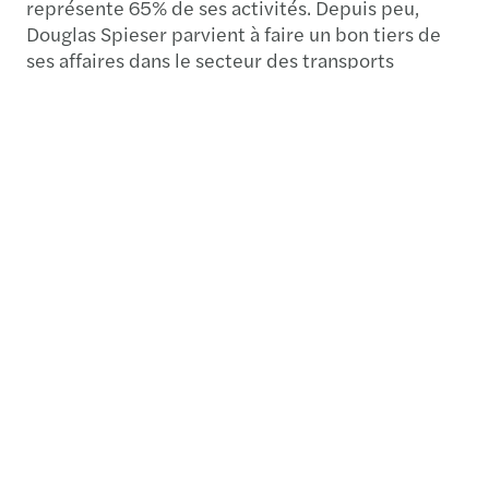
représente 65% de ses activités. Depuis peu,
Douglas Spieser parvient à faire un bon tiers de
ses affaires dans le secteur des transports
(ferroviaire et aérospatial). «Il s’agit d’un secteur
peu cyclique, relève-t-il. Nous voulons rester
actifs dans le segment destiné aux machines-
outils, mais nous visons une répartition à 50/50.»
Delmet est l’une des trois seules entreprises de
Suisse à pouvoir réaliser de l’usinage pour de très
grandes pièces, jusqu’à dix mètres de long, tout
en assurant une grande précision.
Pour parvenir à se diversifier, notamment dans le
secteur aéronautique, Douglas Spieser avait été
contraint de recruter trois personnes à plein
temps rien que pour maîtriser les normes
obligatoires de ce secteur. «Cela m’a pris une
année entière pour parvenir à identifier les
personnes en question et à pouvoir les