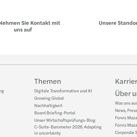
ehmen Sie Kontakt mit
Unsere Stando
uns auf
Themen
Karrie
ng
Digitale Transformation und KI
Über u
Growing Global
Was uns au
Nachhaltigkeit
News, Pres
Board Briefing-Portal
Forvis Maza
Unser Wirtschaftsprüfungs-Blog
Forvis Maza
C-Suite-Barometer 2026: Adapting
Corporate S
in uncertainty