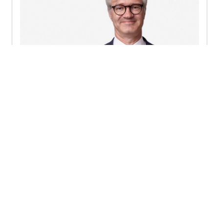
Dr. Thoralf Erb
Partner - Hamburg
+49 40 288 01 3131
Nachricht senden
Zum Profil